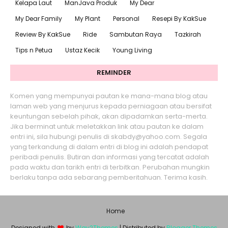
Kelapa Laut
ManJava Produk
My Dear
My Dear Family
My Plant
Personal
Resepi By KakSue
Review By KakSue
Ride
Sambutan Raya
Tazkirah
Tips n Petua
Ustaz Kecik
Young Living
REMINDER
Komen yang mempunyai pautan ke mana-mana blog atau
laman web yang menjurus kepada perniagaan atau bersifat
keuntungan sebelah pihak, akan dipadamkan serta-merta.
Jika berminat untuk meletakkan link atau pautan ke dalam
entri ini, sila hubungi penulis di skabdy@yahoo.com. Segala
yang terkandung di dalam entri di blog ini adalah pendapat
peribadi penulis. Butiran dan informasi yang tercatat adalah
pada waktu dan tarikh entri di terbitkan. Perubahan mungkin
berlaku tanpa ada sebarang pemberitahuan. Terima kasih.
Home
Designed with
by
Way2Themes
| Distributed by
Blogger Themes