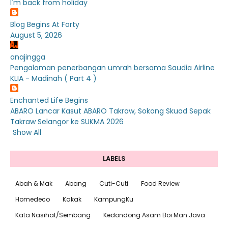
I'm back from holiday
Blog Begins At Forty
August 5, 2026
anajingga
Pengalaman penerbangan umrah bersama Saudia Airline
KLIA - Madinah ( Part 4 )
Enchanted Life Begins
ABARO Lancar Kasut ABARO Takraw, Sokong Skuad Sepak
Takraw Selangor ke SUKMA 2026
Show All
LABELS
Abah & Mak
Abang
Cuti-Cuti
Food Review
Homedeco
Kakak
KampungKu
Kata Nasihat/Sembang
Kedondong Asam Boi Man Java