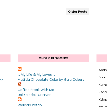
Older Posts
OHSEM BLOGGERS
Abah
.:: My Life & My Loves ::.
Food
k-
Matilda Chocolate Cake by Gula Cakery
Kam
Coffee Break With Me
Kedo
Ubi Keledek Air Fryer
Kelap
Warisan Petani
My De