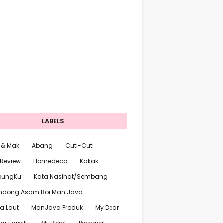
LABELS
 & Mak
Abang
Cuti-Cuti
 Review
Homedeco
Kakak
pungKu
Kata Nasihat/Sembang
ndong Asam Boi Man Java
a Laut
ManJava Produk
My Dear
ar Family
My Plant
Personal