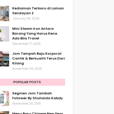
Kediaman Terbaru di Laman
Sendayan 2
January 06, 2026
Mini Steam Iron Antara
Barang Yang Harus Kena
Ada Bila Travel
December 17, 2025
Jom Tempah Baju Korporat
Cantik & Berkualiti Terus Dari
Kilang
November 04, 2025
POPULAR POSTS
Segmen Jom Tambah
Follower By Shuhaida Kabdy
November 24, 2016
Menu Baru Chinese New Year