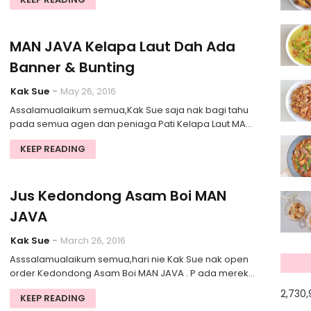
MAN JAVA Kelapa Laut Dah Ada
Banner & Bunting
Kak Sue
May 26, 2016
Assalamualaikum semua,Kak Sue saja nak bagi tahu
pada semua agen dan peniaga Pati Kelapa Laut MA…
KEEP READING
Jus Kedondong Asam Boi MAN
JAVA
Kak Sue
March 26, 2016
Asssalamualaikum semua,hari nie Kak Sue nak open
order Kedondong Asam Boi MAN JAVA . P ada merek…
2,730
KEEP READING