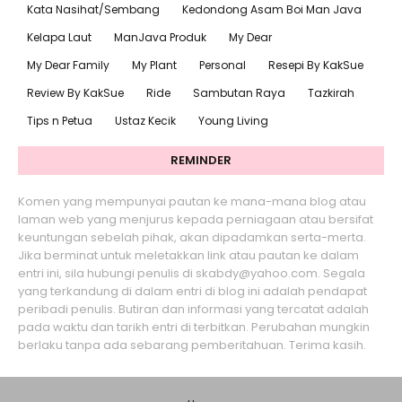
Kata Nasihat/Sembang
Kedondong Asam Boi Man Java
Kelapa Laut
ManJava Produk
My Dear
My Dear Family
My Plant
Personal
Resepi By KakSue
Review By KakSue
Ride
Sambutan Raya
Tazkirah
Tips n Petua
Ustaz Kecik
Young Living
REMINDER
Komen yang mempunyai pautan ke mana-mana blog atau
laman web yang menjurus kepada perniagaan atau bersifat
keuntungan sebelah pihak, akan dipadamkan serta-merta.
Jika berminat untuk meletakkan link atau pautan ke dalam
entri ini, sila hubungi penulis di skabdy@yahoo.com. Segala
yang terkandung di dalam entri di blog ini adalah pendapat
peribadi penulis. Butiran dan informasi yang tercatat adalah
pada waktu dan tarikh entri di terbitkan. Perubahan mungkin
berlaku tanpa ada sebarang pemberitahuan. Terima kasih.