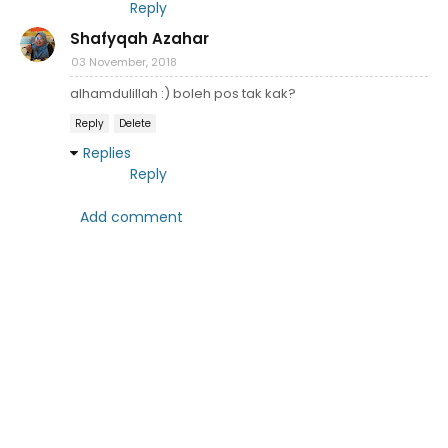
Reply
Shafyqah Azahar
03 November, 2018
alhamdulillah :) boleh pos tak kak?
Reply
Delete
Replies
Reply
Add comment