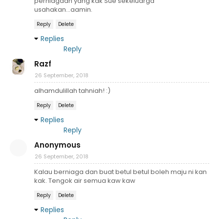
perniagaan yang kak Sue sekeluarga
usahakan...aamin.
Reply
Delete
Replies
Reply
Razf
26 September, 2018
alhamdulillah tahniah! :)
Reply
Delete
Replies
Reply
Anonymous
26 September, 2018
Kalau berniaga dan buat betul betul boleh maju ni kan
kak. Tengok air semua kaw kaw
Reply
Delete
Replies