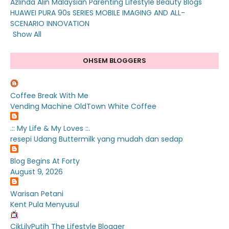
Azlinda Alin Malaysian Parenting Lifestyle Beauty Blogs
HUAWEI PURA 90s SERIES MOBILE IMAGING AND ALL-
SCENARIO INNOVATION
Show All
OHSEM BLOGGERS
Coffee Break With Me
Vending Machine OldTown White Coffee
.:: My Life & My Loves ::.
resepi Udang Buttermilk yang mudah dan sedap
Blog Begins At Forty
August 9, 2026
Warisan Petani
Kent Pula Menyusul
CikLilyPutih The Lifestyle Blogger