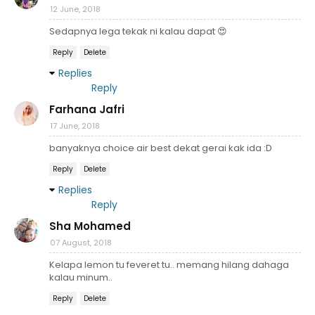
12 June, 2018
Sedapnya lega tekak ni kalau dapat 😍
Reply
Delete
Replies
Reply
Farhana Jafri
17 June, 2018
banyaknya choice air best dekat gerai kak ida :D
Reply
Delete
Replies
Reply
Sha Mohamed
07 August, 2018
Kelapa lemon tu feveret tu.. memang hilang dahaga
kalau minum..
Reply
Delete