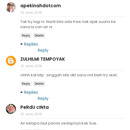
apekinahdotcom
10 June, 2018
Tak try lagi ni. Nanti bila ada free nak ajak suami ke
sana la cari air ni.
Reply
Delete
Replies
Reply
ZULHILMI TEMPOYAK
10 June, 2018
ohhh kat btp.. singgah site dkt sana nnt bleh try sket..
Reply
Delete
Replies
Reply
PeRdU cINta
10 June, 2018
Air kelapa laut panas sedapnya kak Sue...