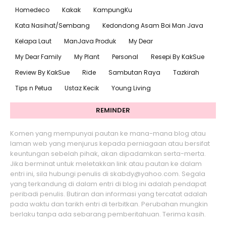
Homedeco
Kakak
KampungKu
Kata Nasihat/Sembang
Kedondong Asam Boi Man Java
Kelapa Laut
ManJava Produk
My Dear
My Dear Family
My Plant
Personal
Resepi By KakSue
Review By KakSue
Ride
Sambutan Raya
Tazkirah
Tips n Petua
Ustaz Kecik
Young Living
REMINDER
Komen yang mempunyai pautan ke mana-mana blog atau
laman web yang menjurus kepada perniagaan atau bersifat
keuntungan sebelah pihak, akan dipadamkan serta-merta.
Jika berminat untuk meletakkan link atau pautan ke dalam
entri ini, sila hubungi penulis di skabdy@yahoo.com. Segala
yang terkandung di dalam entri di blog ini adalah pendapat
peribadi penulis. Butiran dan informasi yang tercatat adalah
pada waktu dan tarikh entri di terbitkan. Perubahan mungkin
berlaku tanpa ada sebarang pemberitahuan. Terima kasih.