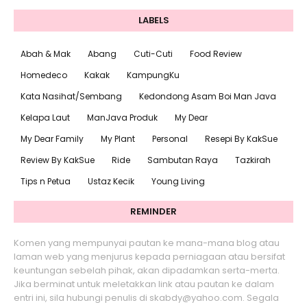
LABELS
Abah & Mak
Abang
Cuti-Cuti
Food Review
Homedeco
Kakak
KampungKu
Kata Nasihat/Sembang
Kedondong Asam Boi Man Java
Kelapa Laut
ManJava Produk
My Dear
My Dear Family
My Plant
Personal
Resepi By KakSue
Review By KakSue
Ride
Sambutan Raya
Tazkirah
Tips n Petua
Ustaz Kecik
Young Living
REMINDER
Komen yang mempunyai pautan ke mana-mana blog atau
laman web yang menjurus kepada perniagaan atau bersifat
keuntungan sebelah pihak, akan dipadamkan serta-merta.
Jika berminat untuk meletakkan link atau pautan ke dalam
entri ini, sila hubungi penulis di skabdy@yahoo.com. Segala