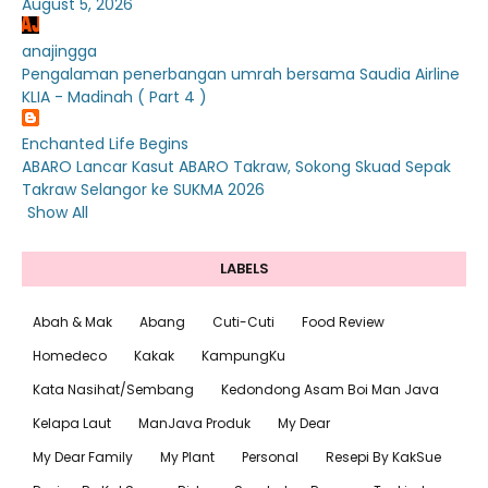
August 5, 2026
anajingga
Pengalaman penerbangan umrah bersama Saudia Airline
KLIA - Madinah ( Part 4 )
Enchanted Life Begins
ABARO Lancar Kasut ABARO Takraw, Sokong Skuad Sepak
Takraw Selangor ke SUKMA 2026
Show All
LABELS
Abah & Mak
Abang
Cuti-Cuti
Food Review
Homedeco
Kakak
KampungKu
Kata Nasihat/Sembang
Kedondong Asam Boi Man Java
Kelapa Laut
ManJava Produk
My Dear
My Dear Family
My Plant
Personal
Resepi By KakSue