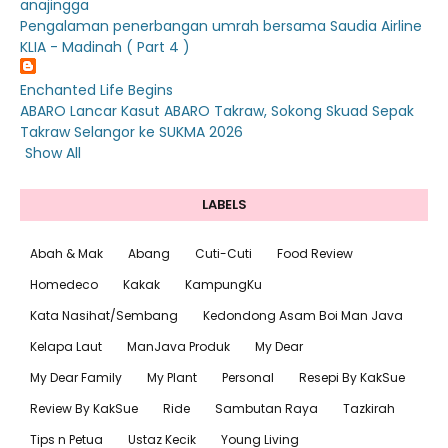
anajingga
Pengalaman penerbangan umrah bersama Saudia Airline
KLIA - Madinah ( Part 4 )
Enchanted Life Begins
ABARO Lancar Kasut ABARO Takraw, Sokong Skuad Sepak
Takraw Selangor ke SUKMA 2026
Show All
LABELS
Abah & Mak
Abang
Cuti-Cuti
Food Review
Homedeco
Kakak
KampungKu
Kata Nasihat/Sembang
Kedondong Asam Boi Man Java
Kelapa Laut
ManJava Produk
My Dear
My Dear Family
My Plant
Personal
Resepi By KakSue
Review By KakSue
Ride
Sambutan Raya
Tazkirah
Tips n Petua
Ustaz Kecik
Young Living