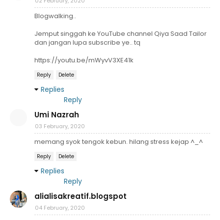
02 February, 2020
Blogwalking..
Jemput singgah ke YouTube channel Qiya Saad Tailor
dan jangan lupa subscribe ye.. tq
https://youtu.be/mWyvV3XE41k
Reply
Delete
Replies
Reply
Umi Nazrah
03 February, 2020
memang syok tengok kebun. hilang stress kejap ^_^
Reply
Delete
Replies
Reply
alialisakreatif.blogspot
04 February, 2020