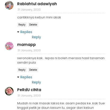
Rabiahtul adawiyah
31 January, 2020
cantikknya kebun mini akak
Reply
Delete
Replies
Reply
mamapp
31 January, 2020
seronoknya kak.. lepas ni boleh merasa hasil tanaman
sendiri pula
Reply
Delete
Replies
Reply
PeRdU cINta
31 January, 2020
Mudah ni nak masak laksa ke..asam pedas ke..kak Sue
tinggal petik je daun kesum tu..segar dari kebun