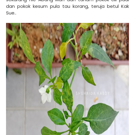
dan pokok kesum pula tau korang, teruja betul Kak
Sue..