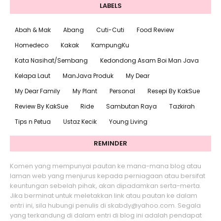
LABELS
Abah & Mak
Abang
Cuti-Cuti
Food Review
Homedeco
Kakak
KampungKu
Kata Nasihat/Sembang
Kedondong Asam Boi Man Java
Kelapa Laut
ManJava Produk
My Dear
My Dear Family
My Plant
Personal
Resepi By KakSue
Review By KakSue
Ride
Sambutan Raya
Tazkirah
Tips n Petua
Ustaz Kecik
Young Living
REMINDER
Komen yang mempunyai pautan ke mana-mana blog atau
laman web yang menjurus kepada perniagaan atau bersifat
keuntungan sebelah pihak, akan dipadamkan serta-merta.
Jika berminat untuk meletakkan link atau pautan ke dalam
entri ini, sila hubungi penulis di skabdy@yahoo.com. Segala
yang terkandung di dalam entri di blog ini adalah pendapat