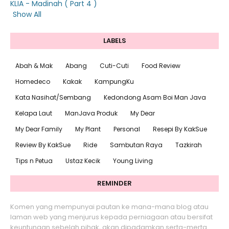
KLIA - Madinah ( Part 4 )
Show All
LABELS
Abah & Mak
Abang
Cuti-Cuti
Food Review
Homedeco
Kakak
KampungKu
Kata Nasihat/Sembang
Kedondong Asam Boi Man Java
Kelapa Laut
ManJava Produk
My Dear
My Dear Family
My Plant
Personal
Resepi By KakSue
Review By KakSue
Ride
Sambutan Raya
Tazkirah
Tips n Petua
Ustaz Kecik
Young Living
REMINDER
Komen yang mempunyai pautan ke mana-mana blog atau
laman web yang menjurus kepada perniagaan atau bersifat
keuntungan sebelah pihak, akan dipadamkan serta-merta.