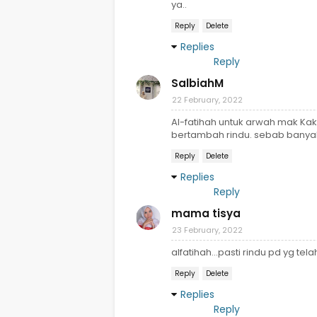
ya..
Reply
Delete
Replies
Reply
SalbiahM
22 February, 2022
Al-fatihah untuk arwah mak K
bertambah rindu. sebab banya
Reply
Delete
Replies
Reply
mama tisya
23 February, 2022
alfatihah...pasti rindu pd yg tela
Reply
Delete
Replies
Reply