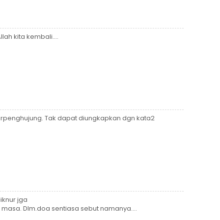
lah kita kembali....
 berpenghujung. Tak dapat diungkapkan dgn kata2
iknur jga
iap masa. Dlm.doa sentiasa sebut namanya....