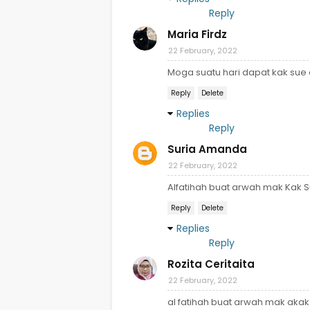
Reply
Maria Firdz
22 February, 2022
Moga suatu hari dapat kak sue d
Reply
Delete
Replies
Reply
Suria Amanda
22 February, 2022
Alfatihah buat arwah mak Kak S
Reply
Delete
Replies
Reply
Rozita Ceritaita
22 February, 2022
al fatihah buat arwah mak akak