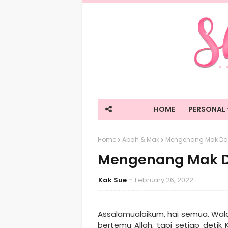
HOME
PERSONAL
Home
Abah & Mak
Mengenang Mak Da
Mengenang Mak D
Kak Sue
February 26, 2022
Assalamualaikum, hai semua. Wal
bertemu Allah, tapi setiap detik