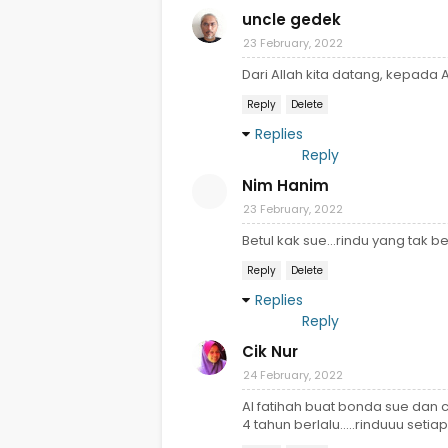
uncle gedek
23 February, 2022
Dari Allah kita datang, kepada Al
Reply
Delete
Replies
Reply
Nim Hanim
23 February, 2022
Betul kak sue...rindu yang tak
Reply
Delete
Replies
Reply
Cik Nur
24 February, 2022
Al fatihah buat bonda sue dan c
4 tahun berlalu.....rinduuu set