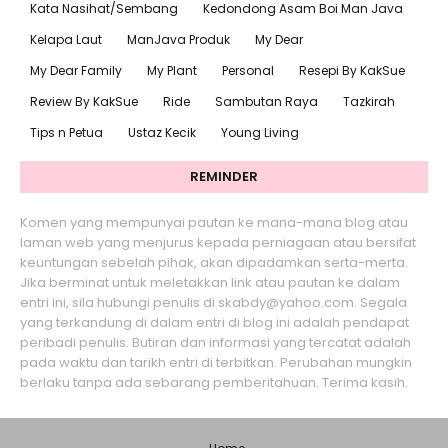
Kata Nasihat/Sembang
Kedondong Asam Boi Man Java
Kelapa Laut
ManJava Produk
My Dear
My Dear Family
My Plant
Personal
Resepi By KakSue
Review By KakSue
Ride
Sambutan Raya
Tazkirah
Tips n Petua
Ustaz Kecik
Young Living
REMINDER
Komen yang mempunyai pautan ke mana-mana blog atau
laman web yang menjurus kepada perniagaan atau bersifat
keuntungan sebelah pihak, akan dipadamkan serta-merta.
Jika berminat untuk meletakkan link atau pautan ke dalam
entri ini, sila hubungi penulis di skabdy@yahoo.com. Segala
yang terkandung di dalam entri di blog ini adalah pendapat
peribadi penulis. Butiran dan informasi yang tercatat adalah
pada waktu dan tarikh entri di terbitkan. Perubahan mungkin
berlaku tanpa ada sebarang pemberitahuan. Terima kasih.