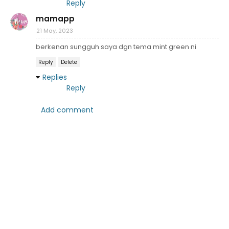
Reply
mamapp
21 May, 2023
berkenan sungguh saya dgn tema mint green ni
Reply
Delete
Replies
Reply
Add comment