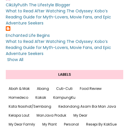
CikLilyPutih The Lifestyle Blogger
What to Read After Watching The Odyssey: Kobo’s
Reading Guide for Myth-Lovers, Movie Fans, and Epic
Adventure Seekers
Enchanted Life Begins
What to Read After Watching The Odyssey: Kobo’s
Reading Guide for Myth-Lovers, Movie Fans, and Epic
Adventure Seekers
Show All
LABELS
Abah & Mak
Abang
Cuti-Cuti
Food Review
Homedeco
Kakak
KampungKu
Kata Nasihat/Sembang
Kedondong Asam Boi Man Java
Kelapa Laut
ManJava Produk
My Dear
My Dear Family
My Plant
Personal
Resepi By KakSue