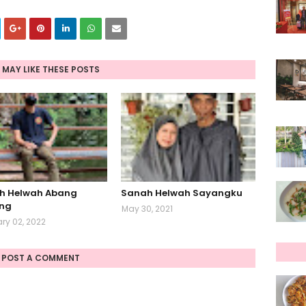
 MAY LIKE THESE POSTS
h Helwah Abang
Sanah Helwah Sayangku
ng
May 30, 2021
ry 02, 2022
POST A COMMENT