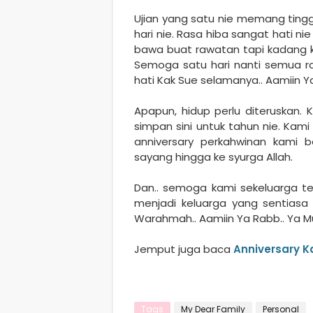
Ujian yang satu nie memang ting
hari nie. Rasa hiba sangat hati ni
bawa buat rawatan tapi kadang k
Semoga satu hari nanti semua ra
hati Kak Sue selamanya.. Aamiin Ya
Apapun, hidup perlu diteruskan. 
simpan sini untuk tahun nie. Kam
anniversary perkahwinan kami b
sayang hingga ke syurga Allah.
Dan.. semoga kami sekeluarga t
menjadi keluarga yang sentiasa 
Warahmah.. Aamiin Ya Rabb.. Ya Muj
Jemput juga baca
Anniversary K
Tags
My Dear Family
Personal