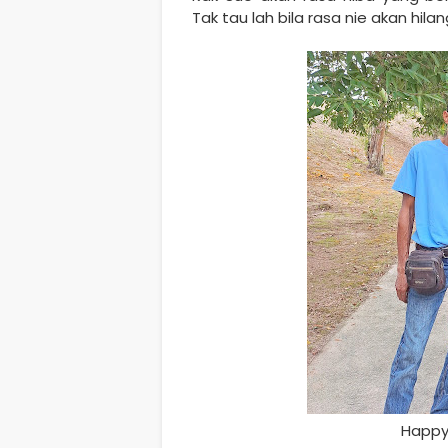
Tak tau lah bila rasa nie akan hila
Happy