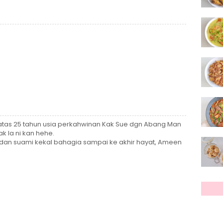
e atas 25 tahun usia perkahwinan Kak Sue dgn Abang Man
ak la ni kan hehe.
an suami kekal bahagia sampai ke akhir hayat, Ameen