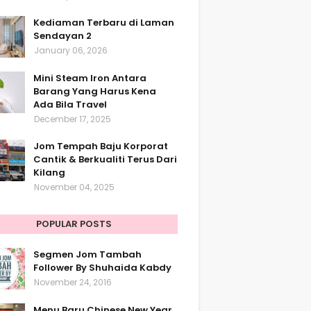
Kediaman Terbaru di Laman
Sendayan 2
January 06, 2026
Mini Steam Iron Antara
Barang Yang Harus Kena
Ada Bila Travel
December 17, 2025
Jom Tempah Baju Korporat
Cantik & Berkualiti Terus Dari
Kilang
November 04, 2025
POPULAR POSTS
Segmen Jom Tambah
Follower By Shuhaida Kabdy
November 24, 2016
Menu Baru Chinese New Year