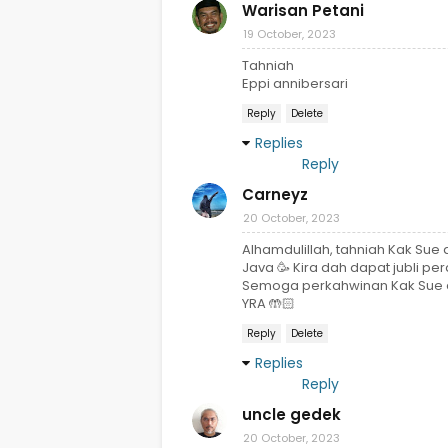
Warisan Petani
19 October, 2023
Tahniah
Eppi annibersari
Reply
Delete
Replies
Reply
Carneyz
20 October, 2023
Alhamdulillah, tahniah Kak Su
Java 🥳 Kira dah dapat jubli per
Semoga perkahwinan Kak Sue d
YRA 🤲🏻
Reply
Delete
Replies
Reply
uncle gedek
20 October, 2023