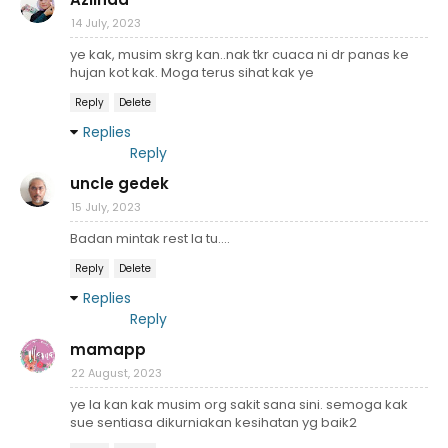
14 July, 2023
ye kak, musim skrg kan..nak tkr cuaca ni dr panas ke
hujan kot kak. Moga terus sihat kak ye
Reply
Delete
Replies
Reply
uncle gedek
15 July, 2023
Badan mintak rest la tu....
Reply
Delete
Replies
Reply
mamapp
22 August, 2023
ye la kan kak musim org sakit sana sini. semoga kak
sue sentiasa dikurniakan kesihatan yg baik2