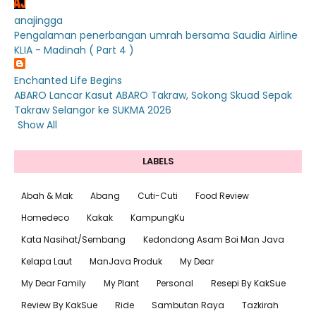
anajingga
Pengalaman penerbangan umrah bersama Saudia Airline
KLIA - Madinah ( Part 4 )
Enchanted Life Begins
ABARO Lancar Kasut ABARO Takraw, Sokong Skuad Sepak
Takraw Selangor ke SUKMA 2026
Show All
LABELS
Abah & Mak
Abang
Cuti-Cuti
Food Review
Homedeco
Kakak
KampungKu
Kata Nasihat/Sembang
Kedondong Asam Boi Man Java
Kelapa Laut
ManJava Produk
My Dear
My Dear Family
My Plant
Personal
Resepi By KakSue
Review By KakSue
Ride
Sambutan Raya
Tazkirah