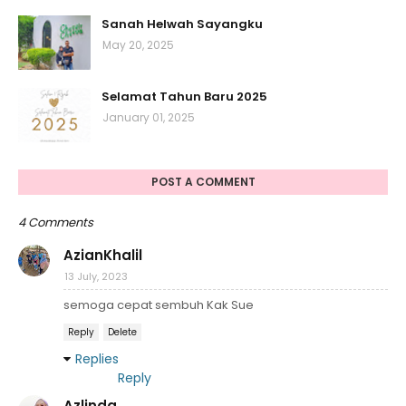
Sanah Helwah Sayangku
May 20, 2025
Selamat Tahun Baru 2025
January 01, 2025
POST A COMMENT
4 Comments
AzianKhalil
13 July, 2023
semoga cepat sembuh Kak Sue
Reply
Delete
Replies
Reply
Azlinda