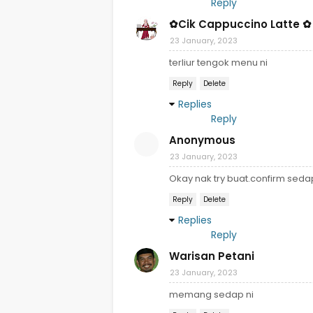
Reply
✿Cik Cappuccino Latte ✿
23 January, 2023
terliur tengok menu ni
Reply
Delete
Replies
Reply
Anonymous
23 January, 2023
Okay nak try buat.confirm seda
Reply
Delete
Replies
Reply
Warisan Petani
23 January, 2023
memang sedap ni