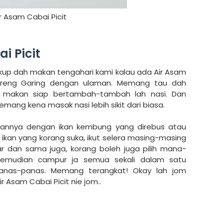
r Asam Cabai Picit
i Picit
cukup dah makan tengahari kami kalau ada Air Asam
Goreng Garing dengan ulaman. Memang tau dah
n makan siap bertambah-tambah lah nasi. Dan
mang kena masak nasi lebih sikit dari biasa.
lawannya dengan ikan kembung yang direbus atau
ih ikan yang korang suka, ikut selera masing-masing
r dan sama juga, korang boleh juga pilih mana-
emudian campur ja semua sekali dalam satu
anas-panas. Memang terangkat! Okay lah jom
 Asam Cabai Picit nie jom..