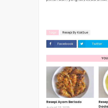
Tags
Resepi By KakSue
Facebook
Twitter
YOU
Resepi Ayam Berlado
Resep
Dada
August 23, 2025