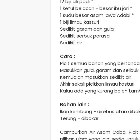
12 biji cili padi *
1 ketul belacan - besar ibu jari *
1 sudu besar asam jawa Adabi *
1 biji limau kasturi
Sedikit garam dan gula
Sedikit serbuk perasa
Sedikit air
Cara :
Picit semua bahan yang bertanda
Masukkan gula, garam dan serbuk
Kemudian masukkan sedikit air
Akhir sekali picitkan limau kasturi
Kalau ada yang kurang boleh ta
Bahan lain :
Ikan kembung - direbus atau diba
Terung - dibakar
Campurkan Air Asam Cabai Picit
pilihan ulam yang lain, sedia untuk