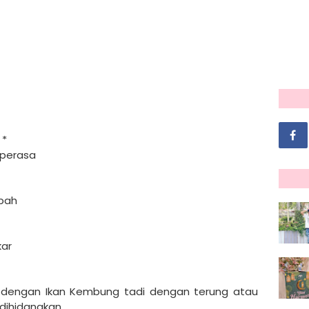
 *
 perasa
mbah
kar
 dengan Ikan Kembung tadi dengan terung atau
 dihidangkan.