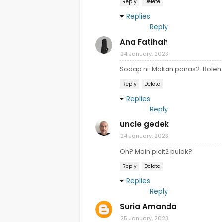
Reply
Delete
Replies
Reply
Ana Fatihah
24 January, 2023
Sodap ni. Makan panas2. Boleh 
Reply
Delete
Replies
Reply
uncle gedek
24 January, 2023
Oh? Main picit2 pulak?
Reply
Delete
Replies
Reply
Suria Amanda
25 January, 2023