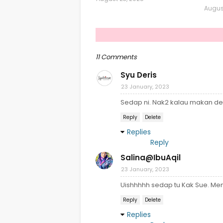
August
11 Comments
Syu Deris
23 January, 2023
Sedap ni. Nak2 kalau makan den
Reply
Delete
Replies
Reply
Salina@IbuAqil
23 January, 2023
Uishhhhh sedap tu Kak Sue. Me
Reply
Delete
Replies