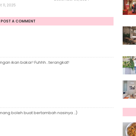
 11, 2025
POST A COMMENT
gan ikan bakar! Fuhhh...terangkat!
mang boleh buat bertambah nasinya. ;)