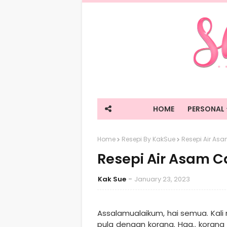
HOME
PERSONAL
Home
Resepi By KakSue
Resepi Air Asa
Resepi Air Asam Ca
Kak Sue
January 23, 2023
Assalamualaikum, hai semua. Kali 
pula dengan korang. Haa.. kora