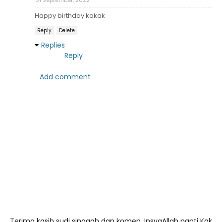
01 September, 2022
Happy birthday kakak
Reply
Delete
Replies
Reply
Add comment
Terima kasih sudi singgah dan komen, InsyaAllah nanti Kak