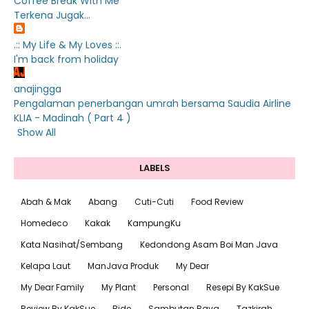
Coffee Break With Me
Terkena Jugak...
.:: My Life & My Loves ::.
I'm back from holiday
anajingga
Pengalaman penerbangan umrah bersama Saudia Airline
KLIA - Madinah ( Part 4 )
Show All
LABELS
Abah & Mak
Abang
Cuti-Cuti
Food Review
Homedeco
Kakak
KampungKu
Kata Nasihat/Sembang
Kedondong Asam Boi Man Java
Kelapa Laut
ManJava Produk
My Dear
My Dear Family
My Plant
Personal
Resepi By KakSue
Review By KakSue
Ride
Sambutan Raya
Tazkirah