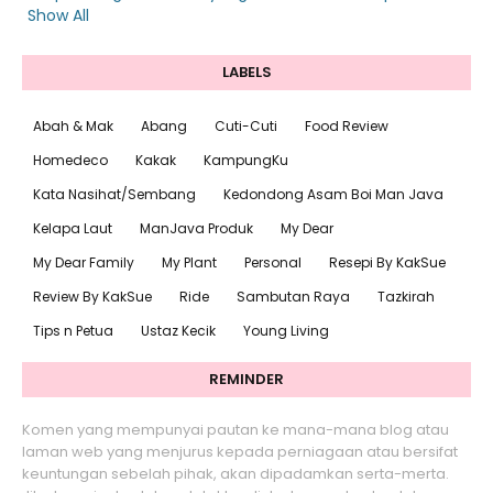
Show All
LABELS
Abah & Mak
Abang
Cuti-Cuti
Food Review
Homedeco
Kakak
KampungKu
Kata Nasihat/Sembang
Kedondong Asam Boi Man Java
Kelapa Laut
ManJava Produk
My Dear
My Dear Family
My Plant
Personal
Resepi By KakSue
Review By KakSue
Ride
Sambutan Raya
Tazkirah
Tips n Petua
Ustaz Kecik
Young Living
REMINDER
Komen yang mempunyai pautan ke mana-mana blog atau
laman web yang menjurus kepada perniagaan atau bersifat
keuntungan sebelah pihak, akan dipadamkan serta-merta.