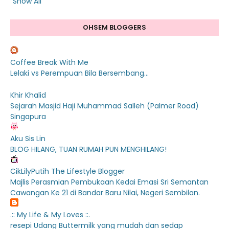
Show All
OHSEM BLOGGERS
Coffee Break With Me
Lelaki vs Perempuan Bila Bersembang...
Khir Khalid
Sejarah Masjid Haji Muhammad Salleh (Palmer Road)
Singapura
Aku Sis Lin
BLOG HILANG, TUAN RUMAH PUN MENGHILANG!
CikLilyPutih The Lifestyle Blogger
Majlis Perasmian Pembukaan Kedai Emasi Sri Semantan
Cawangan Ke 21 di Bandar Baru Nilai, Negeri Sembilan.
.:: My Life & My Loves ::.
resepi Udang Buttermilk yang mudah dan sedap