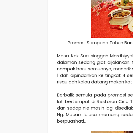
Promosi Sempena Tahun Baru 
Masa Kak Sue singgah Mardhiyyah
dalaman sedang giat dijalankan
nampak baru semuanya, menarik sa
1 dah dipindahkan ke tingkat 4 se
risau dah kalau datang makan kat M
Berbalik semula pada promosi s
lah bertempat di Restoran Cina T
dan sedap nie masih lagi disediak
Ng. Macam biasa memang sedap
berpuashati..