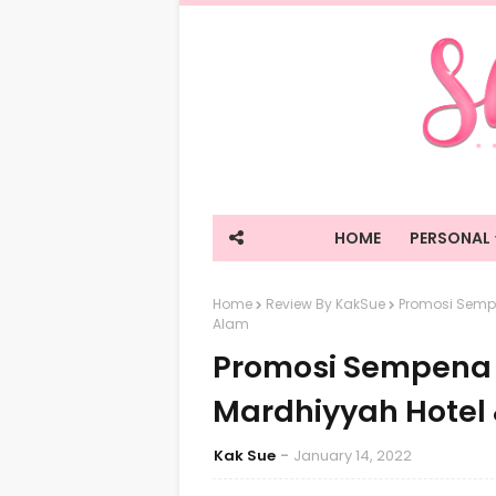
HOME
PERSONAL
Home
Review By KakSue
Promosi Sempe
Alam
Promosi Sempena 
Mardhiyyah Hotel 
Kak Sue
January 14, 2022