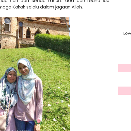
iap hari dan setiap tahun.. doa dan redha Ibu
oga Kakak selalu dalam jagaan Allah..
Lov