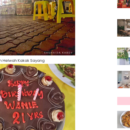
h Helwah Kakak Sayang