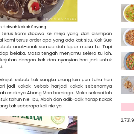
h Helwah Kakak Sayang
.. terus kami dibawa ke meja yang dah disimpan
i kami terus order apa yang ada kat situ. Kak Sue
ebab anak-anak semua dah lapar masa tu. Tapi
dap belaka. Masa tengah menjamu selera tu lah,
ejutan dengan kek dan nyanyian hari jadi untuk
u.
ejut sebab tak sangka orang lain pun tahu hari
i jadi Kakak. Sebab harijadi Kakak sebenarnya
ab esoknya Abang Man berniaga. Maka selesai lah
tuk tahun nie. Ibu, Abah dan adik-adik harap Kakak
ng tak seberapa kali nie ya..
2,731,