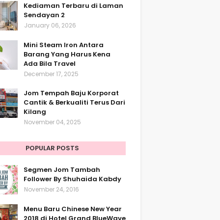
Kediaman Terbaru di Laman
Sendayan 2
January 06, 2026
Mini Steam Iron Antara
Barang Yang Harus Kena
Ada Bila Travel
December 17, 2025
Jom Tempah Baju Korporat
Cantik & Berkualiti Terus Dari
Kilang
November 04, 2025
POPULAR POSTS
Segmen Jom Tambah
Follower By Shuhaida Kabdy
November 24, 2016
Menu Baru Chinese New Year
2018 di Hotel Grand BlueWave