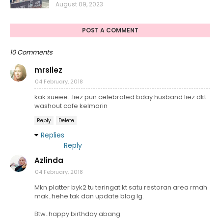
August 09, 2023
POST A COMMENT
10 Comments
mrsliez
04 February, 2018
kak sueee...liez pun celebrated bday husband liez dkt
washout cafe kelmarin
Reply
Delete
Replies
Reply
Azlinda
04 February, 2018
Mkn platter byk2 tu teringat kt satu restoran area rmah
mak..hehe tak dan update blog lg.
Btw..happy birthday abang