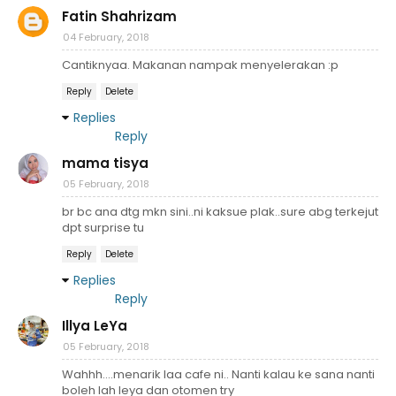
Fatin Shahrizam
04 February, 2018
Cantiknyaa. Makanan nampak menyelerakan :p
Reply
Delete
Replies
Reply
mama tisya
05 February, 2018
br bc ana dtg mkn sini..ni kaksue plak..sure abg terkejut
dpt surprise tu
Reply
Delete
Replies
Reply
Illya LeYa
05 February, 2018
Wahhh....menarik laa cafe ni.. Nanti kalau ke sana nanti
boleh lah leya dan otomen try