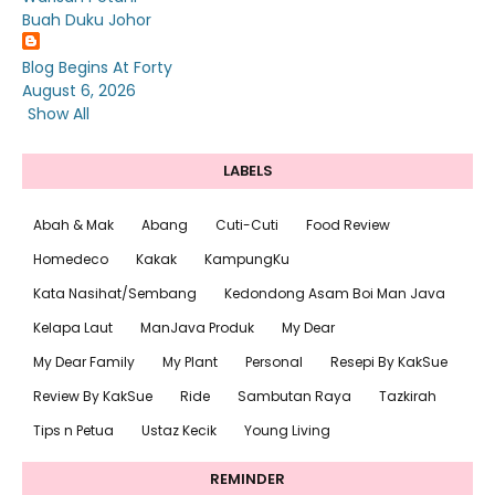
Buah Duku Johor
Blog Begins At Forty
August 6, 2026
Show All
LABELS
Abah & Mak
Abang
Cuti-Cuti
Food Review
Homedeco
Kakak
KampungKu
Kata Nasihat/Sembang
Kedondong Asam Boi Man Java
Kelapa Laut
ManJava Produk
My Dear
My Dear Family
My Plant
Personal
Resepi By KakSue
Review By KakSue
Ride
Sambutan Raya
Tazkirah
Tips n Petua
Ustaz Kecik
Young Living
REMINDER