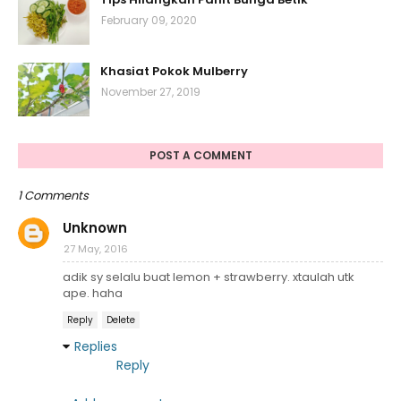
February 09, 2020
Khasiat Pokok Mulberry
November 27, 2019
POST A COMMENT
1 Comments
Unknown
27 May, 2016
adik sy selalu buat lemon + strawberry. xtaulah utk
ape. haha
Reply
Delete
Replies
Reply