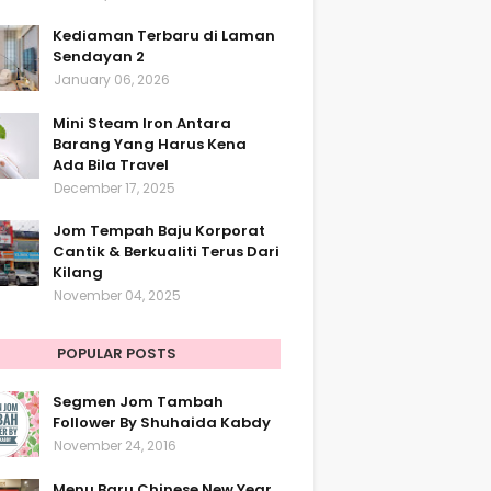
Kediaman Terbaru di Laman
Sendayan 2
January 06, 2026
Mini Steam Iron Antara
Barang Yang Harus Kena
Ada Bila Travel
December 17, 2025
Jom Tempah Baju Korporat
Cantik & Berkualiti Terus Dari
Kilang
November 04, 2025
POPULAR POSTS
Segmen Jom Tambah
Follower By Shuhaida Kabdy
November 24, 2016
Menu Baru Chinese New Year