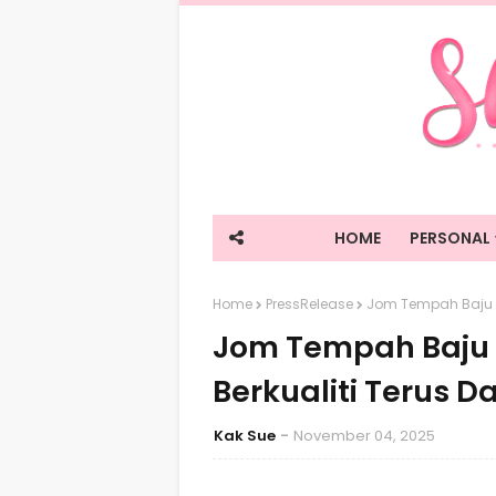
HOME
PERSONAL
Home
PressRelease
Jom Tempah Baju Ko
Jom Tempah Baju 
Berkualiti Terus Da
Kak Sue
November 04, 2025