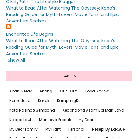
CikLilyPutih The Lifestyle Blogger
What to Read After Watching The Odyssey: Kobo’s
Reading Guide for Myth-Lovers, Movie Fans, and Epic
Adventure Seekers
Enchanted Life Begins
What to Read After Watching The Odyssey: Kobo’s
Reading Guide for Myth-Lovers, Movie Fans, and Epic
Adventure Seekers
Show All
LABELS
Abah & Mak
Abang
Cuti-Cuti
Food Review
Homedeco
Kakak
KampungKu
Kata Nasihat/Sembang
Kedondong Asam Boi Man Java
Kelapa Laut
ManJava Produk
My Dear
My Dear Family
My Plant
Personal
Resepi By KakSue