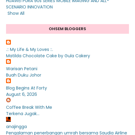
HUAWEI PURA 90s SERIES MOBILE IMAGING AND ALL-
SCENARIO INNOVATION
Show All
OHSEM BLOGGERS
.:: My Life & My Loves ::.
Matilda Chocolate Cake by Gula Cakery
Warisan Petani
Buah Duku Johor
Blog Begins At Forty
August 6, 2026
Coffee Break With Me
Terkena Jugak...
anajingga
Pengalaman penerbangan umrah bersama Saudia Airline