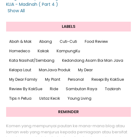
KLIA - Madinah ( Part 4 )
Show All
LABELS
Abah & Mak
Abang
Cuti-Cuti
Food Review
Homedeco
Kakak
KampungKu
Kata Nasihat/Sembang
Kedondong Asam Boi Man Java
Kelapa Laut
ManJava Produk
My Dear
My Dear Family
My Plant
Personal
Resepi By KakSue
Review By KakSue
Ride
Sambutan Raya
Tazkirah
Tips n Petua
Ustaz Kecik
Young Living
REMINDER
Komen yang mempunyai pautan ke mana-mana blog atau
laman web yang menjurus kepada perniagaan atau bersifat