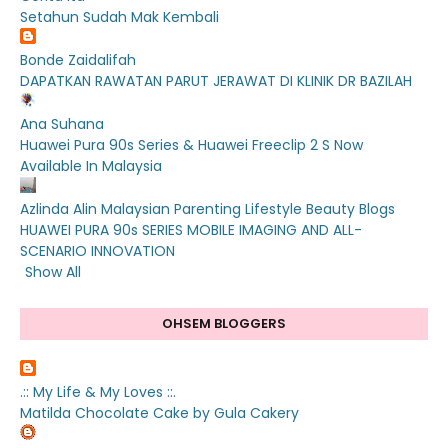
Setahun Sudah Mak Kembali
Bonde Zaidalifah
DAPATKAN RAWATAN PARUT JERAWAT DI KLINIK DR BAZILAH
Ana Suhana
Huawei Pura 90s Series & Huawei Freeclip 2 S Now
Available In Malaysia
Azlinda Alin Malaysian Parenting Lifestyle Beauty Blogs
HUAWEI PURA 90s SERIES MOBILE IMAGING AND ALL-
SCENARIO INNOVATION
Show All
OHSEM BLOGGERS
.:: My Life & My Loves ::.
Matilda Chocolate Cake by Gula Cakery