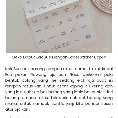
Deko Dapur Kak Sue Dengan Label Sticker Dapur
Kak Sue beli barang rempah ratus comel tu kat kedai
Eco pekan Rawang aja pun. Rasa berkenan pula
bentuk balang yang nie sedang elok aja buat isi
rempah ratus kan. Untuk asam keping, cili kering dan
yang lain Kak Sue beli balang yang lebih besar sikit dari
balang rempas ratus. Tak perlu nak beli barang yang
mahal untuk nampak cantik, janji kita pandai susun
atur aja kan..