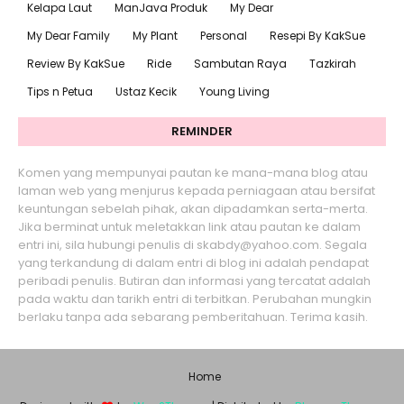
Kelapa Laut
ManJava Produk
My Dear
My Dear Family
My Plant
Personal
Resepi By KakSue
Review By KakSue
Ride
Sambutan Raya
Tazkirah
Tips n Petua
Ustaz Kecik
Young Living
REMINDER
Komen yang mempunyai pautan ke mana-mana blog atau
laman web yang menjurus kepada perniagaan atau bersifat
keuntungan sebelah pihak, akan dipadamkan serta-merta.
Jika berminat untuk meletakkan link atau pautan ke dalam
entri ini, sila hubungi penulis di skabdy@yahoo.com. Segala
yang terkandung di dalam entri di blog ini adalah pendapat
peribadi penulis. Butiran dan informasi yang tercatat adalah
pada waktu dan tarikh entri di terbitkan. Perubahan mungkin
berlaku tanpa ada sebarang pemberitahuan. Terima kasih.
Home