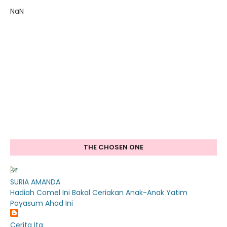
NaN
THE CHOSEN ONE
SURIA AMANDA
Hadiah Comel Ini Bakal Ceriakan Anak-Anak Yatim
Payasum Ahad Ini
Cerita Ita