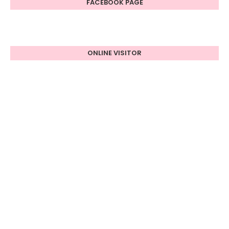
FACEBOOK PAGE
ONLINE VISITOR