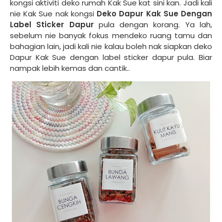
kongsi aktiviti deko rumah Kak Sue kat sini kan. Jadi kali
nie Kak Sue nak kongsi
Deko Dapur Kak Sue Dengan
Label Sticker Dapur
pula dengan korang. Ya lah,
sebelum nie banyak fokus mendeko ruang tamu dan
bahagian lain, jadi kali nie kalau boleh nak siapkan deko
Dapur Kak Sue dengan label sticker dapur pula. Biar
nampak lebih kemas dan cantik..