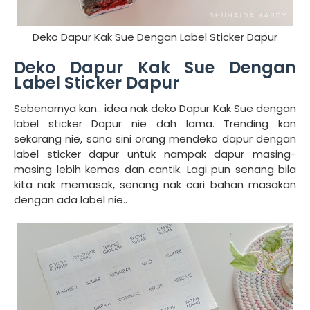
Deko Dapur Kak Sue Dengan Label Sticker Dapur
Deko Dapur Kak Sue Dengan
Label Sticker Dapur
Sebenarnya kan.. idea nak deko Dapur Kak Sue dengan
label sticker Dapur nie dah lama. Trending kan
sekarang nie, sana sini orang mendeko dapur dengan
label sticker dapur untuk nampak dapur masing-
masing lebih kemas dan cantik. Lagi pun senang bila
kita nak memasak, senang nak cari bahan masakan
dengan ada label nie..