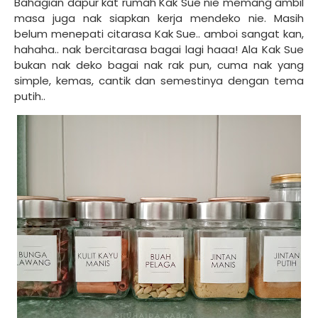
Bahagian dapur kat rumah Kak Sue nie memang ambil
masa juga nak siapkan kerja mendeko nie. Masih
belum menepati citarasa Kak Sue.. amboi sangat kan,
hahaha.. nak bercitarasa bagai lagi haaa! Ala Kak Sue
bukan nak deko bagai nak rak pun, cuma nak yang
simple, kemas, cantik dan semestinya dengan tema
putih..