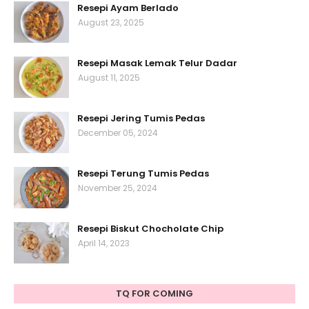
Resepi Ayam Berlado
August 23, 2025
Resepi Masak Lemak Telur Dadar
August 11, 2025
Resepi Jering Tumis Pedas
December 05, 2024
Resepi Terung Tumis Pedas
November 25, 2024
Resepi Biskut Chocholate Chip
April 14, 2023
TQ FOR COMING