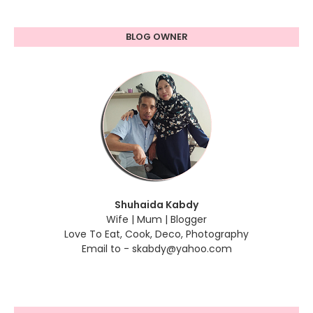
BLOG OWNER
Shuhaida Kabdy
Wife | Mum | Blogger
Love To Eat, Cook, Deco, Photography
Email to - skabdy@yahoo.com