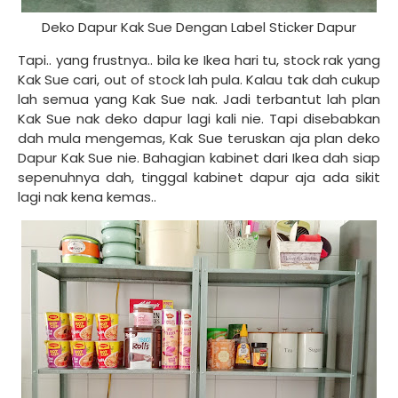
Deko Dapur Kak Sue Dengan Label Sticker Dapur
Tapi.. yang frustnya.. bila ke Ikea hari tu, stock rak yang
Kak Sue cari, out of stock lah pula. Kalau tak dah cukup
lah semua yang Kak Sue nak. Jadi terbantut lah plan
Kak Sue nak deko dapur lagi kali nie. Tapi disebabkan
dah mula mengemas, Kak Sue teruskan aja plan deko
Dapur Kak Sue nie. Bahagian kabinet dari Ikea dah siap
sepenuhnya dah, tinggal kabinet dapur aja ada sikit
lagi nak kena kemas..