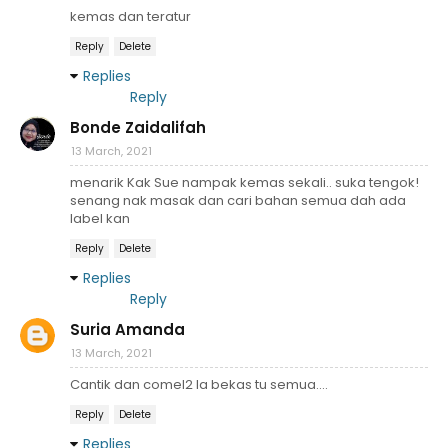
kemas dan teratur
Reply
Delete
Replies
Reply
Bonde Zaidalifah
13 March, 2021
menarik Kak Sue nampak kemas sekali.. suka tengok!
senang nak masak dan cari bahan semua dah ada
label kan
Reply
Delete
Replies
Reply
Suria Amanda
13 March, 2021
Cantik dan comel2 la bekas tu semua....
Reply
Delete
Replies