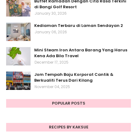
Buffet Ramadan Dengan Cita Rasa Terkini
di Bangi Golf Resort
January 30, 2026
Kediaman Terbaru di Laman Sendayan 2
January 06, 2026
Mini Steam Iron Antara Barang Yang Harus
Kena Ada Bila Travel
December 17, 2025
Jom Tempah Baju Korporat Cantik &
Berkualiti Terus Dari Kilang
November 04, 2025
POPULAR POSTS
RECIPES BY KAKSUE