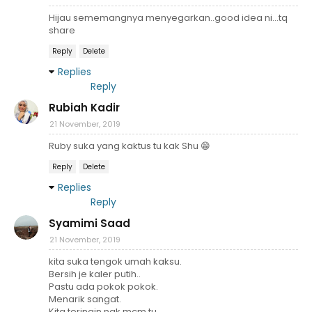
Hijau sememangnya menyegarkan..good idea ni...tq
share
Reply
Delete
Replies
Reply
Rubiah Kadir
21 November, 2019
Ruby suka yang kaktus tu kak Shu 😁
Reply
Delete
Replies
Reply
Syamimi Saad
21 November, 2019
kita suka tengok umah kaksu.
Bersih je kaler putih..
Pastu ada pokok pokok.
Menarik sangat.
Kita teringin nak mcm tu.