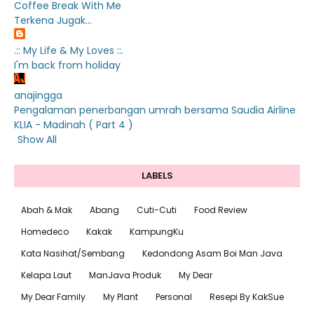
Coffee Break With Me
Terkena Jugak...
.:: My Life & My Loves ::.
I'm back from holiday
anajingga
Pengalaman penerbangan umrah bersama Saudia Airline
KLIA - Madinah ( Part 4 )
Show All
LABELS
Abah & Mak
Abang
Cuti-Cuti
Food Review
Homedeco
Kakak
KampungKu
Kata Nasihat/Sembang
Kedondong Asam Boi Man Java
Kelapa Laut
ManJava Produk
My Dear
My Dear Family
My Plant
Personal
Resepi By KakSue