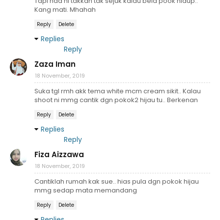
Tapi nad ni takkan tak sejuk kalau bela pook hidup..
Kang mati. Mhahah
Reply
Delete
Replies
Reply
Zaza Iman
18 November, 2019
Suka tgl rmh akk tema white mcm cream sikit.. Kalau
shoot ni mmg cantik dgn pokok2 hijau tu.. Berkenan
Reply
Delete
Replies
Reply
Fiza Aizzawa
18 November, 2019
Cantiklah rumah kak sue.. hias pula dgn pokok hijau
mmg sedap mata memandang
Reply
Delete
Replies