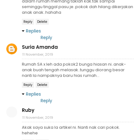
dalam rumah memang taklah kak.tak sampai
seminggu tinggal pasu je..pokok dah hilang dikerjakan
anak anak..hahaha
Reply
Delete
Replies
Reply
Suria Amanda
11 November, 2019
Rumah SA x leh ada pokok2 bunga hiasan ni..anak-
anak buah tengah melasak..tunggu diorang besar
nanti la nampaknya baru hias rumah...
Reply
Delete
Replies
Reply
Ruby
11 November, 2019
Akak saya suka la artikel ni. Nanti nak cari pokok.
hehehe