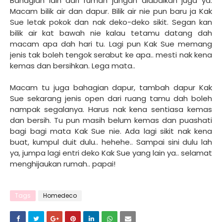
Bahagian lain dari rumah jangan diabaikan juga ya.
Macam bilik air dan dapur. Bilik air nie pun baru ja Kak
Sue letak pokok dan nak deko-deko sikit. Segan kan
bilik air kat bawah nie kalau tetamu datang dah
macam apa dah hari tu. Lagi pun Kak Sue memang
jenis tak boleh tengok serabut ke apa.. mesti nak kena
kemas dan bersihkan. Lega mata..
Macam tu juga bahagian dapur, tambah dapur Kak
Sue sekarang jenis open dari ruang tamu dah boleh
nampak segalanya. Harus nak kena sentiasa kemas
dan bersih. Tu pun masih belum kemas dan puashati
bagi bagi mata Kak Sue nie. Ada lagi sikit nak kena
buat, kumpul duit dulu.. hehehe.. Sampai sini dulu lah
ya, jumpa lagi entri deko Kak Sue yang lain ya.. selamat
menghijaukan rumah.. papai!
Tags
Homedeco