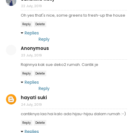
22 July, 2019
Oh yes that's nice, some greens to fresh-up the house
Reply
Delete
Replies
Reply
Anonymous
23 July, 2019
Rajinnya kak sue deko2 rumah. Cantik je
Reply
Delete
Replies
Reply
hayati suki
24 July, 2019
cantiknya laa hai kalo ada hijau-hijau dalam rumah :-)
Reply
Delete
Replies