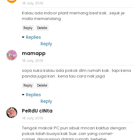
18 July, 2019
Kalau ada indoor plant memang best kak...sejuk je
mata memandang
Reply
Delete
Replies
Reply
mamapp
18 July, 2019
saya suka kalau ada pokok dlm rumah kak.. tapi kena
pandai juga kan.. kena tau cara nak jaga
Reply
Delete
Replies
Reply
PeRdU cINta
18 July, 2019
Tengok makcik PC pun sibuk mncari kaktus dengan
pokok lidah buaya kak Sue..cari yang comel-
comel..disusunnya dalam rumah..hehehe.