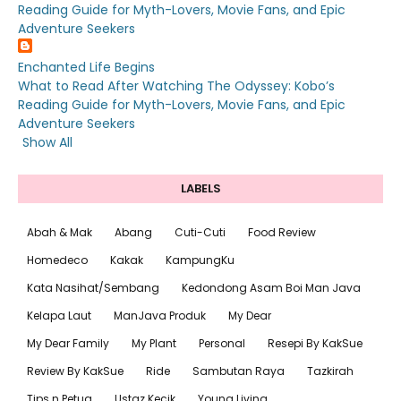
Reading Guide for Myth-Lovers, Movie Fans, and Epic
Adventure Seekers
Enchanted Life Begins
What to Read After Watching The Odyssey: Kobo’s
Reading Guide for Myth-Lovers, Movie Fans, and Epic
Adventure Seekers
Show All
LABELS
Abah & Mak
Abang
Cuti-Cuti
Food Review
Homedeco
Kakak
KampungKu
Kata Nasihat/Sembang
Kedondong Asam Boi Man Java
Kelapa Laut
ManJava Produk
My Dear
My Dear Family
My Plant
Personal
Resepi By KakSue
Review By KakSue
Ride
Sambutan Raya
Tazkirah
Tips n Petua
Ustaz Kecik
Young Living