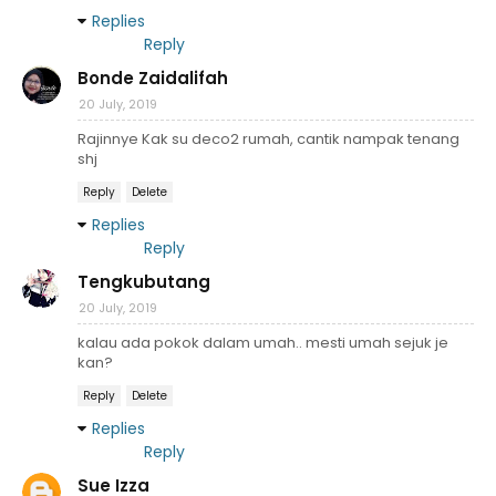
Replies
Reply
Bonde Zaidalifah
20 July, 2019
Rajinnye Kak su deco2 rumah, cantik nampak tenang
shj
Reply
Delete
Replies
Reply
Tengkubutang
20 July, 2019
kalau ada pokok dalam umah.. mesti umah sejuk je
kan?
Reply
Delete
Replies
Reply
Sue Izza