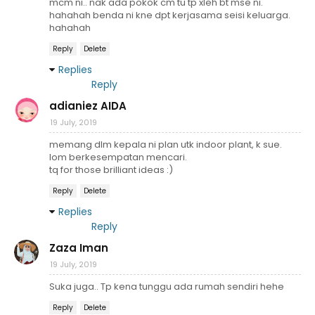
mcm ni.. nak ada pokok cm tu tp xleh bt mse ni.
hahahah benda ni kne dpt kerjasama seisi keluarga.
hahahah
Reply
Delete
Replies
Reply
adianiez AIDA
19 July, 2019
memang dlm kepala ni plan utk indoor plant, k sue.
lom berkesempatan mencari.
tq for those brilliant ideas :)
Reply
Delete
Replies
Reply
Zaza Iman
19 July, 2019
Suka juga.. Tp kena tunggu ada rumah sendiri hehe
Reply
Delete