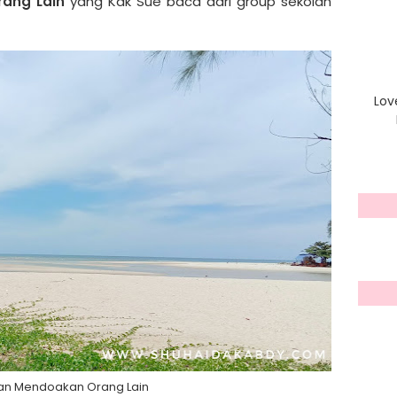
ang Lain
yang Kak Sue baca dari group sekolah
Lov
an Mendoakan Orang Lain