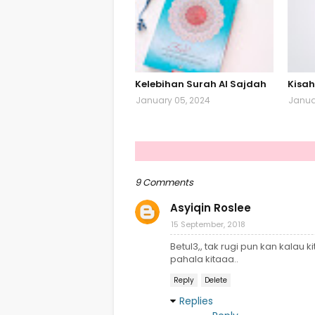
Kelebihan Surah Al Sajdah
Kisah
January 05, 2024
Janua
9 Comments
Asyiqin Roslee
15 September, 2018
Betul3,, tak rugi pun kan kalau
pahala kitaaa..
Reply
Delete
Replies