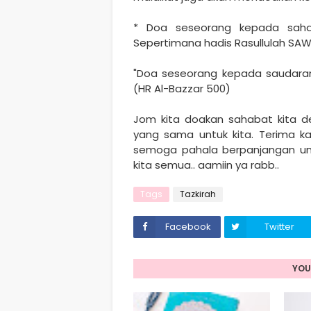
* Doa seseorang kepada sahab
Sepertimana hadis Rasullulah SA
"Doa seseorang kepada saudaranya
(HR Al-Bazzar 500)
Jom kita doakan sahabat kita d
yang sama untuk kita. Terima k
semoga pahala berpanjangan un
kita semua.. aamiin ya rabb..
Tags
Tazkirah
Facebook
Twitter
YOU