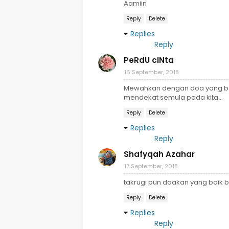
Aamiin
Reply
Delete
Replies
Reply
PeRdU cINta
16 September, 2018
Mewahkan dengan doa yang baik-
mendekat semula pada kita...
Reply
Delete
Replies
Reply
Shafyqah Azahar
17 September, 2018
takrugi pun doakan yang baik ba
Reply
Delete
Replies
Reply