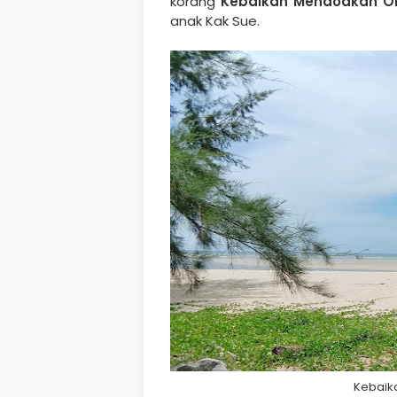
korang
Kebaikan Mendoakan Or
anak Kak Sue.
Kebaik