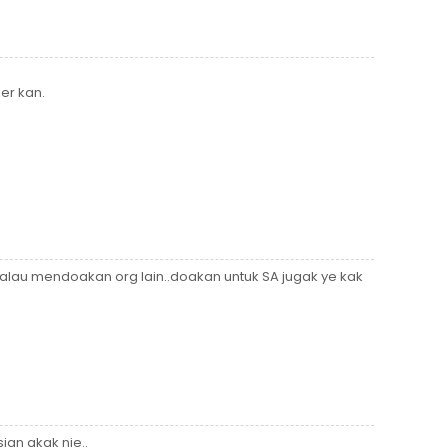
er kan.
alau mendoakan org lain..doakan untuk SA jugak ye kak
an akak nie..