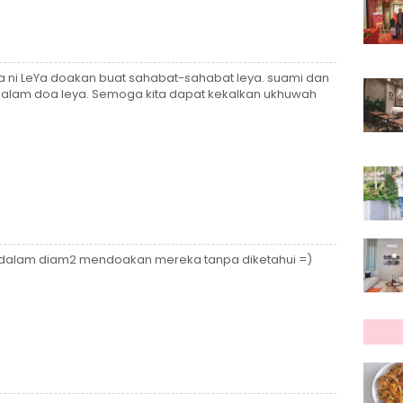
a ni LeYa doakan buat sahabat-sahabat leya. suami dan
 dalam doa leya. Semoga kita dapat kekalkan ukhuwah
ita dalam diam2 mendoakan mereka tanpa diketahui =)