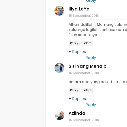
Reply
Illya LeYa
15 September, 2018
Alhamdulillah... Memang selam
keluarga lagilah sentiasa ada
fillah sebaiknya.
Reply
Delete
Replies
Reply
Siti Yang Menaip
15 September, 2018
antara doa yang baik.. bila k
Reply
Delete
Replies
Reply
Azlinda
15 September, 2018