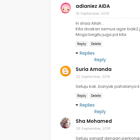
adianiez AIDA
18 September, 2018
In shaa Allah...
Kita doakan semua agar baik2 j
Moga begitu juga pd kita.
Reply
Delete
Replies
Reply
Suria Amanda
22 September, 2018
Setuju kak..banyak pahalanya k
Reply
Delete
Replies
Reply
Sha Mohamed
26 September, 2018
Setuju sangat dengan perkongsi