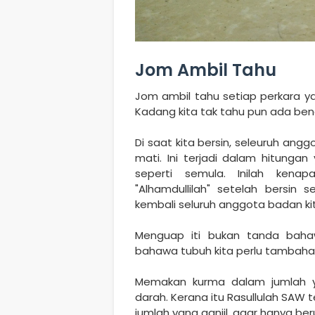
Jom Ambil Tahu
Jom ambil tahu setiap perkara yan
Kadang kita tak tahu pun ada bend
Di saat kita bersin, seleuruh angg
mati. Ini terjadi dalam hitungan
seperti semula. Inilah ken
"Alhamdullilah" setelah bersin
kembali seluruh anggota badan kit
Menguap iti bukan tanda baha
bahawa tubuh kita perlu tambaha
Memakan kurma dalam jumlah y
darah. Kerana itu Rasullulah SAW
jumlah yang ganjil, agar hanya be