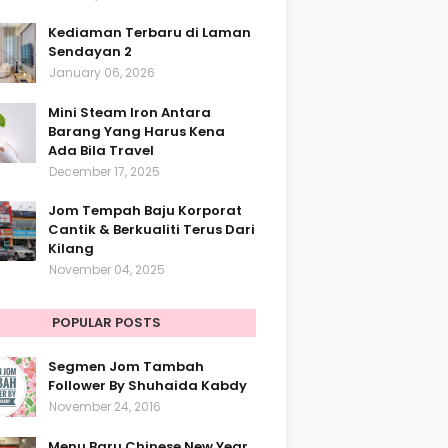
Kediaman Terbaru di Laman
Sendayan 2
January 06, 2026
Mini Steam Iron Antara
Barang Yang Harus Kena
Ada Bila Travel
December 17, 2025
Jom Tempah Baju Korporat
Cantik & Berkualiti Terus Dari
Kilang
November 04, 2025
POPULAR POSTS
Segmen Jom Tambah
Follower By Shuhaida Kabdy
November 24, 2016
Menu Baru Chinese New Year