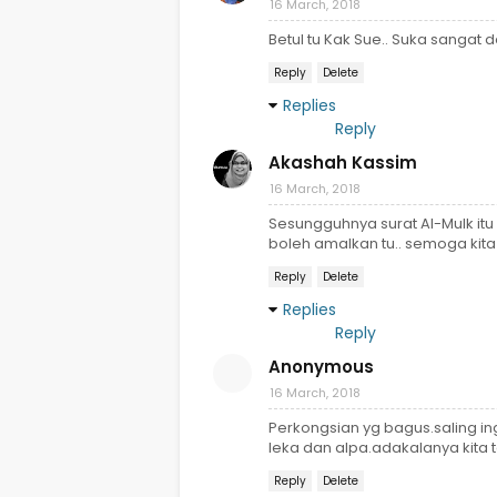
16 March, 2018
Betul tu Kak Sue.. Suka sangat 
Reply
Delete
Replies
Reply
Akashah Kassim
16 March, 2018
Sesungguhnya surat Al-Mulk it
boleh amalkan tu.. semoga kita
Reply
Delete
Replies
Reply
Anonymous
16 March, 2018
Perkongsian yg bagus.saling i
leka dan alpa.adakalanya kita 
Reply
Delete