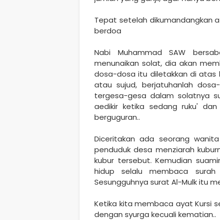
Tepat setelah dikumandangkan az
berdoa
Nabi Muhammad SAW bersabd
menunaikan solat, dia akan m
dosa-dosa itu diletakkan di atas
atau sujud, berjatuhanlah dosa
tergesa-gesa dalam solatnya s
aedikir ketika sedang ruku' da
berguguran..
Diceritakan ada seorang wanita
penduduk desa menziarah kuburn
kubur tersebut. Kemudian suami
hidup selalu membaca surah A
Sesungguhnya surat Al-Mulk itu m
Ketika kita membaca ayat Kursi se
dengan syurga kecuali kematian..