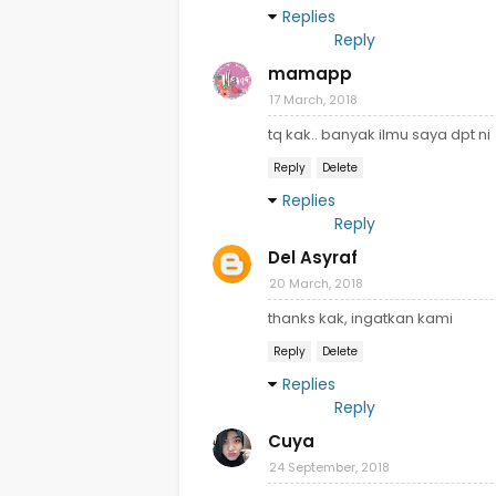
Replies
Reply
mamapp
17 March, 2018
tq kak.. banyak ilmu saya dpt ni
Reply
Delete
Replies
Reply
Del Asyraf
20 March, 2018
thanks kak, ingatkan kami
Reply
Delete
Replies
Reply
Cuya
24 September, 2018