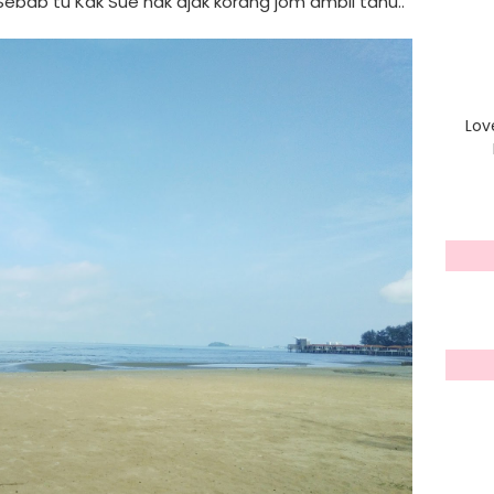
ebab tu Kak Sue nak ajak korang jom ambil tahu..
Lov