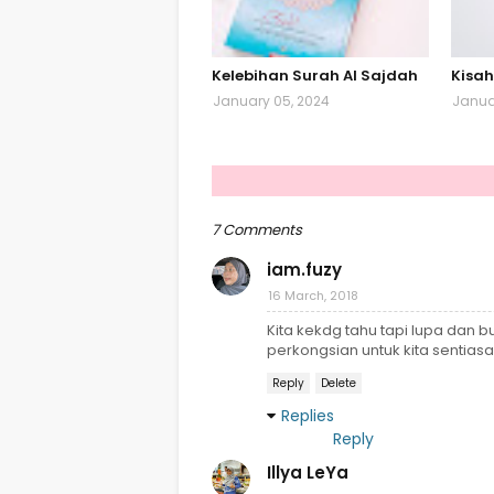
Kelebihan Surah Al Sajdah
Kisah
January 05, 2024
Janua
7 Comments
iam.fuzy
16 March, 2018
Kita kekdg tahu tapi lupa dan b
perkongsian untuk kita sentiasa
Reply
Delete
Replies
Reply
Illya LeYa