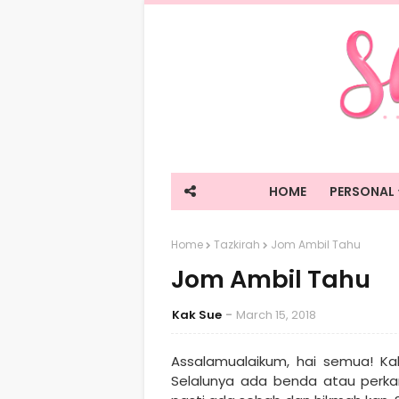
HOME
PERSONAL
Home
Tazkirah
Jom Ambil Tahu
Jom Ambil Tahu
Kak Sue
March 15, 2018
Assalamualaikum, hai semua! Ka
Selalunya ada benda atau perkara