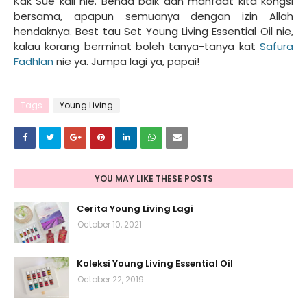
Kak Sue kali nie. Benda baik dan manfaat kita kongsi
bersama, apapun semuanya dengan izin Allah
hendaknya. Best tau Set Young Living Essential Oil nie,
kalau korang berminat boleh tanya-tanya kat
Safura
Fadhlan
nie ya. Jumpa lagi ya, papai!
Tags
Young Living
YOU MAY LIKE THESE POSTS
Cerita Young Living Lagi
October 10, 2021
Koleksi Young Living Essential Oil
October 22, 2019