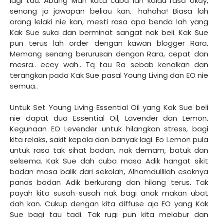
lagi tau. Abang Man kata cuba lah kalau rasa okay,
senang ja jawapan beliau kan.. hahaha! Biasa lah
orang lelaki nie kan, mesti rasa apa benda lah yang
Kak Sue suka dan berminat sangat nak beli. Kak Sue
pun terus lah order dengan kawan blogger Rara.
Memang senang berurusan dengan Rara, cepat dan
mesra.. ecey wah.. Tq tau Ra sebab kenalkan dan
terangkan pada Kak Sue pasal Young Living dan EO nie
semua..
Untuk Set Young Living Essential Oil yang Kak Sue beli
nie dapat dua Essential Oil, Lavender dan Lemon.
Kegunaan EO Levender untuk hilangkan stress, bagi
kita relaks, sakit kepala dan banyak lagi. Eo Lemon pula
untuk rasa tak sihat badan, nak demam, batuk dan
selsema. Kak Sue dah cuba masa Adik hangat sikit
badan masa balik dari sekolah, Alhamdullilah esoknya
panas badan Adik berkurang dan hilang terus. Tak
payah kita susah-susah nak bagi anak makan ubat
dah kan. Cukup dengan kita diffuse aja EO yang Kak
Sue bagi tau tadi. Tak rugi pun kita melabur dan