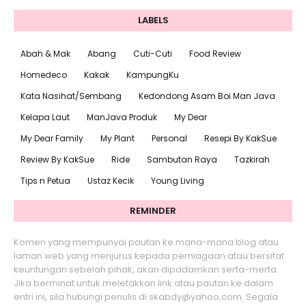
LABELS
Abah & Mak
Abang
Cuti-Cuti
Food Review
Homedeco
Kakak
KampungKu
Kata Nasihat/Sembang
Kedondong Asam Boi Man Java
Kelapa Laut
ManJava Produk
My Dear
My Dear Family
My Plant
Personal
Resepi By KakSue
Review By KakSue
Ride
Sambutan Raya
Tazkirah
Tips n Petua
Ustaz Kecik
Young Living
REMINDER
Komen yang mempunyai pautan ke mana-mana blog atau
laman web yang menjurus kepada perniagaan atau bersifat
keuntungan sebelah pihak, akan dipadamkan serta-merta.
Jika berminat untuk meletakkan link atau pautan ke dalam
entri ini, sila hubungi penulis di skabdy@yahoo.com. Segala