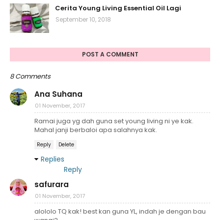
Cerita Young Living Essential Oil Lagi
September 10, 2018
POST A COMMENT
8 Comments
Ana Suhana
01 November, 2017
Ramai juga yg dah guna set young living ni ye kak.
Mahal janji berbaloi apa salahnya kak.
Reply
Delete
Replies
Reply
safurara
01 November, 2017
alololo TQ kak! best kan guna YL, indah je dengan bau