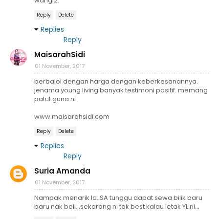
wangi2.
Reply
Delete
Replies
Reply
MaisarahSidi
01 November, 2017
berbaloi dengan harga dengan keberkesanannya.
jenama young living banyak testimoni positif. memang
patut guna ni
www.maisarahsidi.com
Reply
Delete
Replies
Reply
Suria Amanda
01 November, 2017
Nampak menarik la..SA tunggu dapat sewa bilik baru
baru nak beli...sekarang ni tak best kalau letak YL ni...