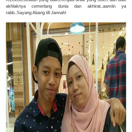
akhlaknya cemerlang dunia dan akhirat..aamiin ya
rabb..Sayang Abang till Jannah!