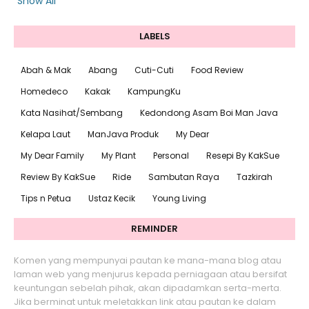
Show All
LABELS
Abah & Mak
Abang
Cuti-Cuti
Food Review
Homedeco
Kakak
KampungKu
Kata Nasihat/Sembang
Kedondong Asam Boi Man Java
Kelapa Laut
ManJava Produk
My Dear
My Dear Family
My Plant
Personal
Resepi By KakSue
Review By KakSue
Ride
Sambutan Raya
Tazkirah
Tips n Petua
Ustaz Kecik
Young Living
REMINDER
Komen yang mempunyai pautan ke mana-mana blog atau
laman web yang menjurus kepada perniagaan atau bersifat
keuntungan sebelah pihak, akan dipadamkan serta-merta.
Jika berminat untuk meletakkan link atau pautan ke dalam