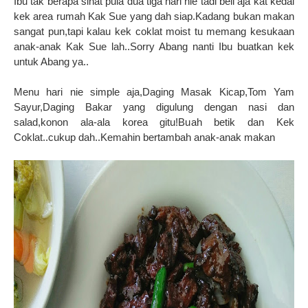
Ibu tak berapa sihat pula dua tiga hari nie
tadi beli aja kat kedai
kek area rumah Kak Sue yang dah siap.Kadang bukan makan
sangat pun,tapi kalau kek coklat moist tu memang kesukaan
anak-anak Kak Sue lah..Sorry Abang nanti Ibu buatkan kek
untuk Abang ya..
Menu hari nie simple aja,Daging Masak Kicap,Tom Yam
Sayur,Daging Bakar yang digulung dengan nasi dan
salad,konon ala-ala korea gitu!Buah betik dan Kek
Coklat..cukup dah..Kemahin bertambah anak-anak makan