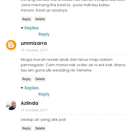
Java memang the best la...puas hati tau kalau
minum..fresh je rasanya..
Reply
Delete
Replies
Reply
ummizarra
12 October, 2017
Moga murah rezeki akak dan terus maju dalam
perniagaan. Cam mana nak order air ni erk kak. Mana
tau leh guna utk wedding nti. hehehe
Reply
Delete
Replies
Reply
Azlinda
12 October, 2017
sedap air yang akk jual.
Reply
Delete