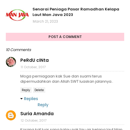
Senarai Peniaga Pasar Ramadhan Kelapa
Laut Man Java 2023
March 21, 2023
POST A COMMENT
10 Comments
PeRdU cINta
11 October, 2017
Moga perniagaan kak Sue dan suami terus
dipermudahkan dan Allah SWT luaskan jalannya..
Reply
Delete
Replies
Reply
Suria Amanda
12 October, 2017
Korang kat luar sana kalau nak tau air kelapa laut Man