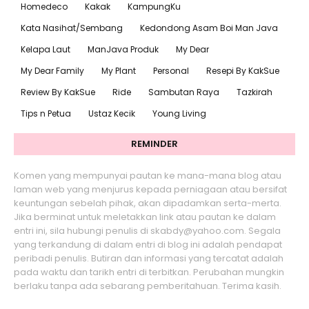
Homedeco
Kakak
KampungKu
Kata Nasihat/Sembang
Kedondong Asam Boi Man Java
Kelapa Laut
ManJava Produk
My Dear
My Dear Family
My Plant
Personal
Resepi By KakSue
Review By KakSue
Ride
Sambutan Raya
Tazkirah
Tips n Petua
Ustaz Kecik
Young Living
REMINDER
Komen yang mempunyai pautan ke mana-mana blog atau
laman web yang menjurus kepada perniagaan atau bersifat
keuntungan sebelah pihak, akan dipadamkan serta-merta.
Jika berminat untuk meletakkan link atau pautan ke dalam
entri ini, sila hubungi penulis di skabdy@yahoo.com. Segala
yang terkandung di dalam entri di blog ini adalah pendapat
peribadi penulis. Butiran dan informasi yang tercatat adalah
pada waktu dan tarikh entri di terbitkan. Perubahan mungkin
berlaku tanpa ada sebarang pemberitahuan. Terima kasih.