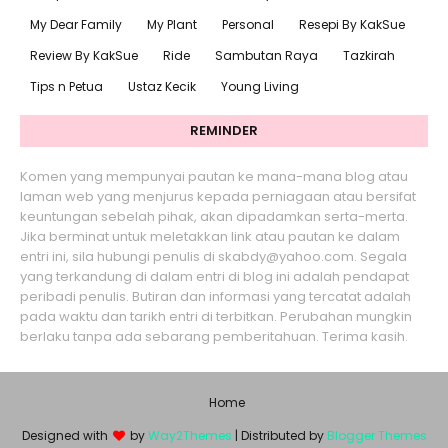
My Dear Family
My Plant
Personal
Resepi By KakSue
Review By KakSue
Ride
Sambutan Raya
Tazkirah
Tips n Petua
Ustaz Kecik
Young Living
REMINDER
Komen yang mempunyai pautan ke mana-mana blog atau
laman web yang menjurus kepada perniagaan atau bersifat
keuntungan sebelah pihak, akan dipadamkan serta-merta.
Jika berminat untuk meletakkan link atau pautan ke dalam
entri ini, sila hubungi penulis di skabdy@yahoo.com. Segala
yang terkandung di dalam entri di blog ini adalah pendapat
peribadi penulis. Butiran dan informasi yang tercatat adalah
pada waktu dan tarikh entri di terbitkan. Perubahan mungkin
berlaku tanpa ada sebarang pemberitahuan. Terima kasih.
Home
Designed with
by
Way2Themes
| Distributed by
Blogger Themes