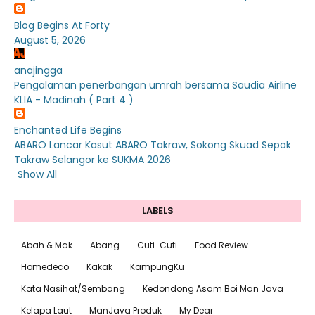
Blog Begins At Forty
August 5, 2026
anajingga
Pengalaman penerbangan umrah bersama Saudia Airline
KLIA - Madinah ( Part 4 )
Enchanted Life Begins
ABARO Lancar Kasut ABARO Takraw, Sokong Skuad Sepak
Takraw Selangor ke SUKMA 2026
Show All
LABELS
Abah & Mak
Abang
Cuti-Cuti
Food Review
Homedeco
Kakak
KampungKu
Kata Nasihat/Sembang
Kedondong Asam Boi Man Java
Kelapa Laut
ManJava Produk
My Dear