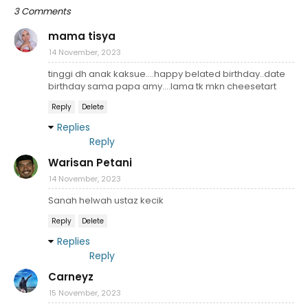
3 Comments
mama tisya
14 November, 2023
tinggi dh anak kaksue....happy belated birthday..date
birthday sama papa amy....lama tk mkn cheesetart
Reply
Delete
Replies
Reply
Warisan Petani
14 November, 2023
Sanah helwah ustaz kecik
Reply
Delete
Replies
Reply
Carneyz
15 November, 2023