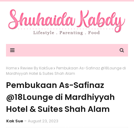
Home
Review By KakSue
Pembukaan As-Safinaz @18Lounge di
Mardhiyyah Hotel & Suites Shah Alam
Pembukaan As-Safinaz
@18Lounge di Mardhiyyah
Hotel & Suites Shah Alam
Kak Sue
August 23, 2023