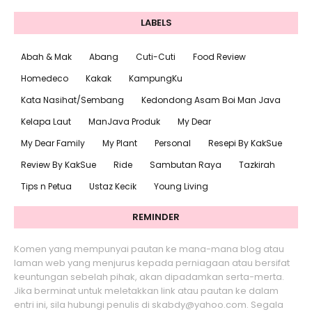
LABELS
Abah & Mak
Abang
Cuti-Cuti
Food Review
Homedeco
Kakak
KampungKu
Kata Nasihat/Sembang
Kedondong Asam Boi Man Java
Kelapa Laut
ManJava Produk
My Dear
My Dear Family
My Plant
Personal
Resepi By KakSue
Review By KakSue
Ride
Sambutan Raya
Tazkirah
Tips n Petua
Ustaz Kecik
Young Living
REMINDER
Komen yang mempunyai pautan ke mana-mana blog atau
laman web yang menjurus kepada perniagaan atau bersifat
keuntungan sebelah pihak, akan dipadamkan serta-merta.
Jika berminat untuk meletakkan link atau pautan ke dalam
entri ini, sila hubungi penulis di skabdy@yahoo.com. Segala