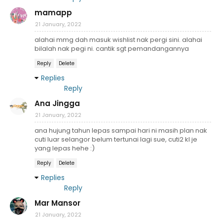
mamapp
21 January, 2022
alahai mmg dah masuk wishlist nak pergi sini. alahai
bilalah nak pegi ni. cantik sgt pemandangannya
Reply
Delete
Replies
Reply
Ana Jingga
21 January, 2022
ana hujung tahun lepas sampai hari ni masih plan nak
cuti luar selangor belum tertunai lagi sue, cuti2 kl je
yang lepas hehe :)
Reply
Delete
Replies
Reply
Mar Mansor
21 January, 2022