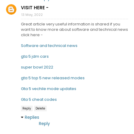
VISIT HERE -
13 May, 2022
Great article very useful information is shared if you
want to know more about software and technical news
click here -
Software and technical news
gta 5 jdm cars
super bowl 2022
gta 5 top 5 new released modes
Gta 5 vechile mode updates
Gta 5 cheat codes
Reply
Delete
Replies
Reply