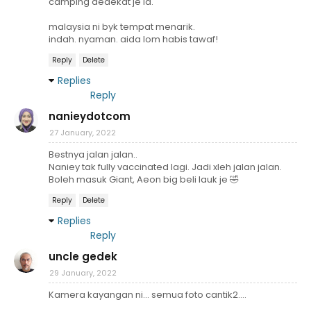
camping dedekat je la.
malaysia ni byk tempat menarik.
indah. nyaman. aida lom habis tawaf!
Reply
Delete
Replies
Reply
nanieydotcom
27 January, 2022
Bestnya jalan jalan..
Naniey tak fully vaccinated lagi. Jadi xleh jalan jalan.
Boleh masuk Giant, Aeon big beli lauk je 🤣
Reply
Delete
Replies
Reply
uncle gedek
29 January, 2022
Kamera kayangan ni... semua foto cantik2....