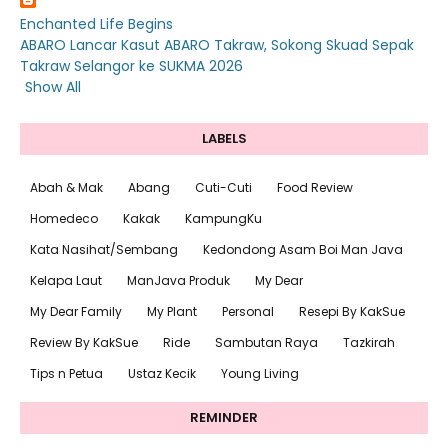
Enchanted Life Begins
ABARO Lancar Kasut ABARO Takraw, Sokong Skuad Sepak
Takraw Selangor ke SUKMA 2026
Show All
LABELS
Abah & Mak
Abang
Cuti-Cuti
Food Review
Homedeco
Kakak
KampungKu
Kata Nasihat/Sembang
Kedondong Asam Boi Man Java
Kelapa Laut
ManJava Produk
My Dear
My Dear Family
My Plant
Personal
Resepi By KakSue
Review By KakSue
Ride
Sambutan Raya
Tazkirah
Tips n Petua
Ustaz Kecik
Young Living
REMINDER