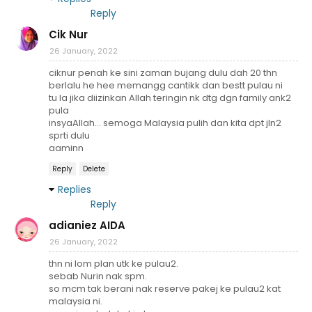
Reply
Cik Nur
26 January, 2022
ciknur penah ke sini zaman bujang dulu dah 20 thn
berlalu he hee memangg cantikk dan bestt pulau ni
tu la jika diizinkan Allah teringin nk dtg dgn family ank2
pula
insyaAllah... semoga Malaysia pulih dan kita dpt jln2
sprti dulu
aaminn
Reply
Delete
Replies
Reply
adianiez AIDA
26 January, 2022
thn ni lom plan utk ke pulau2.
sebab Nurin nak spm.
so mcm tak berani nak reserve pakej ke pulau2 kat
malaysia ni.