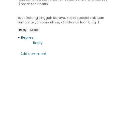
:) maaf zahir batin.
p/s : Datang singgah beraya, kes ni special sikit tuan
rumah takyah bancuh air, kita klik nuff tuan blog :)
Reply
Delete
Replies
Reply
Add comment