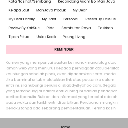
Kata Nasihat/Sembang
Kedondong Asam Boi Man Java
Kelapa Laut
ManJava Produk
My Dear
My Dear Family
My Plant
Personal
Resepi By KakSue
Review By KakSue
Ride
Sambutan Raya
Tazkirah
Tips n Petua
Ustaz Kecik
Young Living
REMINDER
Komen yang mempunyai pautan ke mana-mana blog atau
laman web yang menjurus kepada perniagaan atau bersifat
keuntungan sebelah pihak, akan dipadamkan serta-merta.
Jika berminat untuk meletakkan link atau pautan ke dalam
entri ini, sila hubungi penulis di skabdy@yahoo.com. Segala
yang terkandung di dalam entri di blog ini adalah pendapat
peribadi penulis. Butiran dan informasi yang tercatat adalah
pada waktu dan tarikh entri di terbitkan. Perubahan mungkin
berlaku tanpa ada sebarang pemberitahuan. Terima kasih.
Home