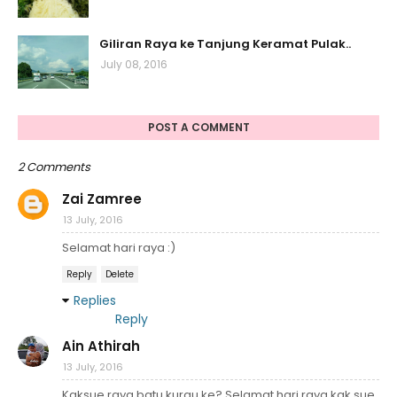
Giliran Raya ke Tanjung Keramat Pulak..
July 08, 2016
POST A COMMENT
2 Comments
Zai Zamree
13 July, 2016
Selamat hari raya :)
Reply
Delete
Replies
Reply
Ain Athirah
13 July, 2016
Kaksue raya batu kurau ke? Selamat hari raya kak sue