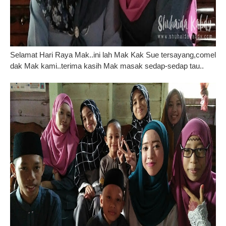
Selamat Hari Raya Mak..ini lah Mak Kak Sue tersayang,comel
dak Mak kami..terima kasih Mak masak sedap-sedap tau..