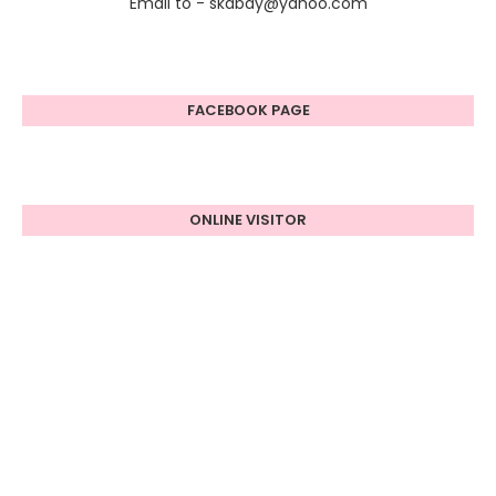
Email to - skabdy@yahoo.com
FACEBOOK PAGE
ONLINE VISITOR