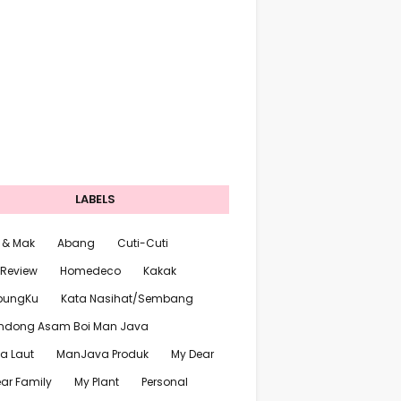
LABELS
 & Mak
Abang
Cuti-Cuti
 Review
Homedeco
Kakak
pungKu
Kata Nasihat/Sembang
ndong Asam Boi Man Java
a Laut
ManJava Produk
My Dear
ar Family
My Plant
Personal