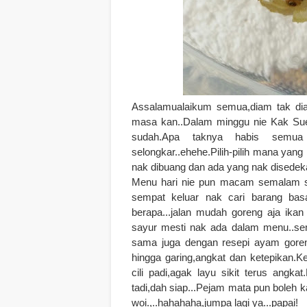
Assalamualaikum semua,diam tak dia
masa kan..Dalam minggu nie Kak Sue
sudah.Apa taknya habis semua
selongkar..ehehe.Pilih-pilih mana yan
nak dibuang dan ada yang nak disede
Menu hari nie pun macam semalam si
sempat keluar nak cari barang bas
berapa...jalan mudah goreng aja ikan 
sayur mesti nak ada dalam menu..sem
sama juga dengan resepi ayam goren
hingga garing,angkat dan ketepikan.
cili padi,agak layu sikit terus angka
tadi,dah siap...Pejam mata pun boleh ka
woi.,..hahahaha,jumpa lagi ya...papai!