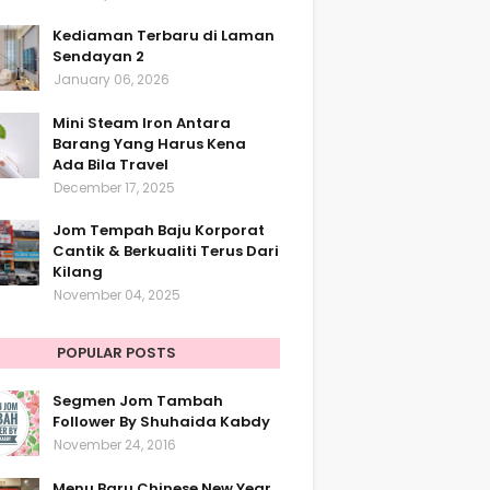
Kediaman Terbaru di Laman
Sendayan 2
January 06, 2026
Mini Steam Iron Antara
Barang Yang Harus Kena
Ada Bila Travel
December 17, 2025
Jom Tempah Baju Korporat
Cantik & Berkualiti Terus Dari
Kilang
November 04, 2025
POPULAR POSTS
Segmen Jom Tambah
Follower By Shuhaida Kabdy
November 24, 2016
Menu Baru Chinese New Year