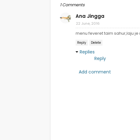
1 Comments
Ana Jingga
22 June, 2016
menu feveret taim sahur,laju je
Reply
Delete
Replies
Reply
Add comment