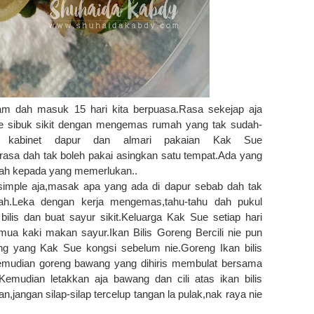
m dah masuk 15 hari kita berpuasa.Rasa sekejap aja
 sibuk sikit dengan mengemas rumah yang tak sudah-
 kabinet dapur dan almari pakaian Kak Sue
g rasa dah tak boleh pakai asingkan satu tempat.Ada yang
kah kepada yang memerlukan..
mple aja,masak apa yang ada di dapur sebab dah tak
ah.Leka dengan kerja mengemas,tahu-tahu dah pukul
bilis dan buat sayur sikit.Keluarga Kak Sue setiap hari
ua kaki makan sayur.Ikan Bilis Goreng Bercili nie pun
g yang Kak Sue kongsi sebelum nie.Goreng Ikan bilis
Kemudian goreng bawang yang dihiris membulat bersama
t.Kemudian letakkan aja bawang dan cili atas ikan bilis
n,jangan silap-silap tercelup tangan la pulak,nak raya nie