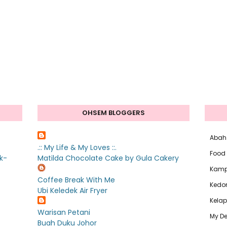
OHSEM BLOGGERS
Abah
.:: My Life & My Loves ::.
Food
k-
Matilda Chocolate Cake by Gula Cakery
Kam
Coffee Break With Me
Kedo
Ubi Keledek Air Fryer
Kelap
Warisan Petani
My De
Buah Duku Johor