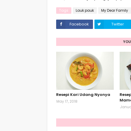
Tags
Lauk pauk
My Dear Family
Facebook
Twitter
YOU
Resepi Kari Udang Nyonya
Resep
Mama
May 17, 2018
Januar