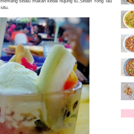
emang selalu makan kedai hujung tu..Selain Yong Tau
situ.