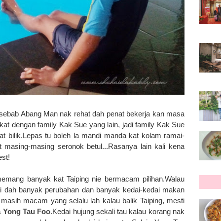
k sebab Abang Man nak rehat dah penat bekerja kan masa
kat dengan family Kak Sue yang lain,
jadi family Kak Sue
t bilik.Lepas tu boleh la mandi manda kat kolam ramai-
masing-masing seronok betul...Rasanya lain kali kena
est!
emang banyak kat Taiping nie
bermacam pilihan.Walau
pi dah banyak perubahan dan banyak
kedai-kedai makan
 masih macam yang selalu lah kalau balik Taiping, mesti
 Yong Tau Foo
.K
edai hujung sekali tau kalau korang nak