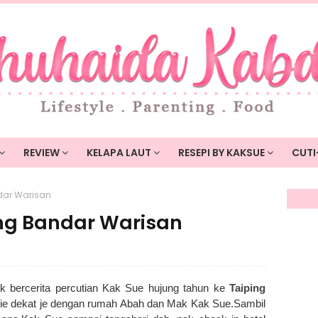
REVIEW
KELAPA LAUT
RESEPI BY KAKSUE
CUTI
ndar Warisan
ing Bandar Warisan
k bercerita percutian Kak Sue hujung tahun ke
Taiping
nie dekat je dengan rumah Abah dan Mak Kak Sue.Sambil