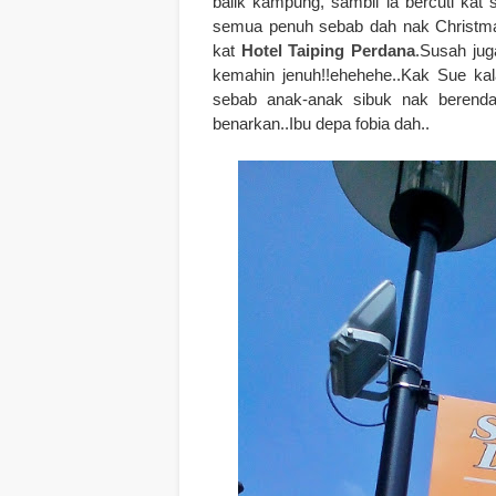
balik kampung, sambil la bercuti kat
semua penuh sebab dah nak Christmas 
kat
Hotel Taiping Perdana
.Susah jug
kemahin jenuh!!ehehehe..Kak Sue kal
sebab anak-anak sibuk nak berend
benarkan..Ibu depa fobia dah..