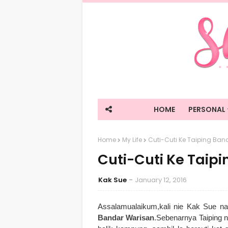
HOME
PERSONAL
Home
My Life
Cuti-Cuti Ke Taiping Ba
Cuti-Cuti Ke Taip
Kak Sue
January 12, 2016
Assalamualaikum,kali nie Kak Sue na
Bandar Warisan
.Sebenarnya Taiping 