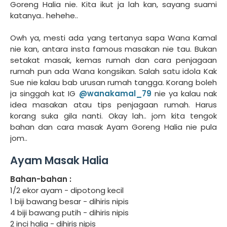
Goreng Halia nie. Kita ikut ja lah kan, sayang suami
katanya.. hehehe..
Owh ya, mesti ada yang tertanya sapa Wana Kamal
nie kan, antara insta famous masakan nie tau. Bukan
setakat masak, kemas rumah dan cara penjagaan
rumah pun ada Wana kongsikan. Salah satu idola Kak
Sue nie kalau bab urusan rumah tangga. Korang boleh
ja singgah kat IG
@wanakamal_79
nie ya kalau nak
idea masakan atau tips penjagaan rumah. Harus
korang suka gila nanti. Okay lah.. jom kita tengok
bahan dan cara masak Ayam Goreng Halia nie pula
jom..
Ayam Masak Halia
Bahan-bahan :
1/2 ekor ayam - dipotong kecil
1 biji bawang besar - dihiris nipis
4 biji bawang putih - dihiris nipis
2 inci halia - dihiris nipis