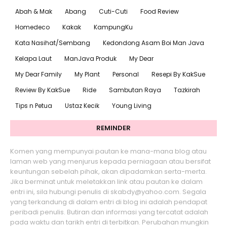
Abah & Mak
Abang
Cuti-Cuti
Food Review
Homedeco
Kakak
KampungKu
Kata Nasihat/Sembang
Kedondong Asam Boi Man Java
Kelapa Laut
ManJava Produk
My Dear
My Dear Family
My Plant
Personal
Resepi By KakSue
Review By KakSue
Ride
Sambutan Raya
Tazkirah
Tips n Petua
Ustaz Kecik
Young Living
REMINDER
Komen yang mempunyai pautan ke mana-mana blog atau
laman web yang menjurus kepada perniagaan atau bersifat
keuntungan sebelah pihak, akan dipadamkan serta-merta.
Jika berminat untuk meletakkan link atau pautan ke dalam
entri ini, sila hubungi penulis di skabdy@yahoo.com. Segala
yang terkandung di dalam entri di blog ini adalah pendapat
peribadi penulis. Butiran dan informasi yang tercatat adalah
pada waktu dan tarikh entri di terbitkan. Perubahan mungkin