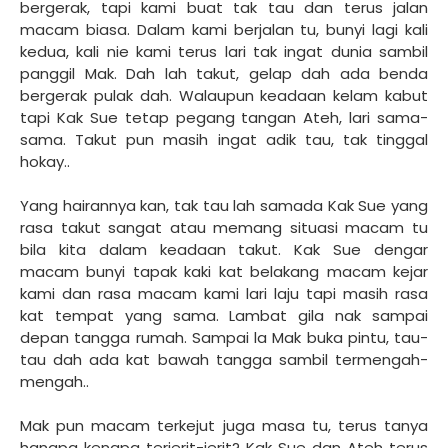
bergerak, tapi kami buat tak tau dan terus jalan
macam biasa. Dalam kami berjalan tu, bunyi lagi kali
kedua, kali nie kami terus lari tak ingat dunia sambil
panggil Mak. Dah lah takut, gelap dah ada benda
bergerak pulak dah. Walaupun keadaan kelam kabut
tapi Kak Sue tetap pegang tangan Ateh, lari sama-
sama. Takut pun masih ingat adik tau, tak tinggal
hokay..
Yang hairannya kan, tak tau lah samada Kak Sue yang
rasa takut sangat atau memang situasi macam tu
bila kita dalam keadaan takut. Kak Sue dengar
macam bunyi tapak kaki kat belakang macam kejar
kami dan rasa macam kami lari laju tapi masih rasa
kat tempat yang sama. Lambat gila nak sampai
depan tangga rumah. Sampai la Mak buka pintu, tau-
tau dah ada kat bawah tangga sambil termengah-
mengah..
Mak pun macam terkejut juga masa tu, terus tanya
hangpa kenapa terjerit-jerit? Kak Sue dan Ateh terus