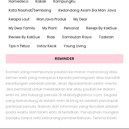
Homedeco
Kakak
KampungKu
Kata Nasihat/Sembang
Kedondong Asam Boi Man Java
Kelapa Laut
ManJava Produk
My Dear
My Dear Family
My Plant
Personal
Resepi By KakSue
Review By KakSue
Ride
Sambutan Raya
Tazkirah
Tips n Petua
Ustaz Kecik
Young Living
REMINDER
Komen yang mempunyai pautan ke mana-mana blog atau
laman web yang menjurus kepada perniagaan atau bersifat
keuntungan sebelah pihak, akan dipadamkan serta-merta.
Jika berminat untuk meletakkan link atau pautan ke dalam
entri ini, sila hubungi penulis di skabdy@yahoo.com. Segala
yang terkandung di dalam entri di blog ini adalah pendapat
peribadi penulis. Butiran dan informasi yang tercatat adalah
pada waktu dan tarikh entri di terbitkan. Perubahan mungkin
berlaku tanpa ada sebarang pemberitahuan. Terima kasih.