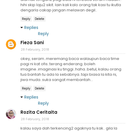
hihi skip laju2 sikit. lain kali kalo orang tak kasi tu ikutla
dengarla cakap jangan melawan degil..
Reply
Delete
Replies
Reply
Fieza Sani
28 February, 2018
okey, seram..meremang baca walaupun baca time
pagi ni kat ofis..terang enderang..boleh
imagine..imaginasi ku tinggi..haha..betul, kalau orang
tua bantah tu ada la sebabnya..tapi biasa la kita ni,
jiwa muda..suka sangat membantah...
Reply
Delete
Replies
Reply
Rozita Ceritaita
28 February, 2018
kalau saya dah terkencing2 agaknya tu kak.. gila la