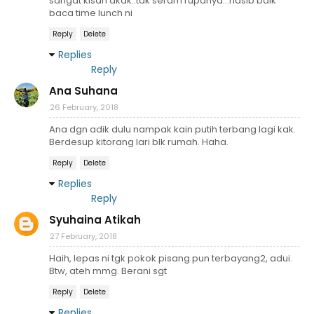
sangat kisah akak..tak seram rupanya...nasib baik
baca time lunch ni
Reply
Delete
Replies
Reply
Ana Suhana
26 February, 2018
Ana dgn adik dulu nampak kain putih terbang lagi kak.
Berdesup kitorang lari blk rumah. Haha.
Reply
Delete
Replies
Reply
Syuhaina Atikah
27 February, 2018
Haih, lepas ni tgk pokok pisang pun terbayang2, adui.
Btw, ateh mmg. Berani sgt
Reply
Delete
Replies