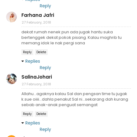
Reply
Farhana Jafri
27 February, 2018
dekat rumah nenek pun ada jugak hantu suka
bertenggek dekat pokok pisang. Kalau maghrib tu
memang idok le nak pergi sana
Reply
Delete
Replies
Reply
SalinaJohari
27 February, 2018
Allahu...agaknya kalau Sal dan pengsan time tu jugak
k.sue oiiii...dahla penakut Sal ni...sekarang dah kurang
sebab anak-anak penguat semangat
Reply
Delete
Replies
Reply