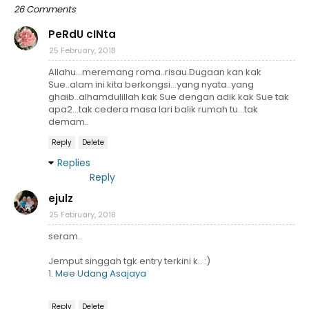
26 Comments
PeRdU cINta
25 February, 2018
Allahu...meremang roma..risau.Dugaan kan kak
Sue..alam ini kita berkongsi...yang nyata..yang
ghaib..alhamdulillah kak Sue dengan adik kak Sue tak
apa2...tak cedera masa lari balik rumah tu...tak
demam..
Reply
Delete
Replies
Reply
ejulz
25 February, 2018
seram..
Jemput singgah tgk entry terkini k.. :)
1.
Mee Udang Asajaya
Reply
Delete