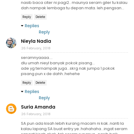
nasib baca citer ni pagi2.. maunya seram giler tu kalau
dah nampak lembaga tu depan mata. leh pengsan...
Reply
Delete
Replies
Reply
Nieyla Nadia
26 February, 2018
seramnyaaaa....
dlu umah nieyl banyak pokok pisang...
ade yg ternampak juga...skrg nak jumpa 1 pokok
pisang pun x de dahh..hehehe
Reply
Delete
Replies
Reply
Suria Amanda
26 February, 2018
SA pun ada kisah lebih kurang macam ni kak..nanti la
kalau lapang SA buat entry ye..hahahaha...ingat seram