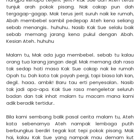
tunjuk arah pokok pisang. Nak cakap pun dah
tergagap-gagap. Mak terus jerit suruh naik ke rumah,
Abah membebel sambil pedepap Ateh kena seliang
sebab menangis.. huhuhu.. Nasib Kak Sue selalu baik
sebab memang jarang kena pukul dengan Abah.
Kesian Ateh.. huhuhu
Malam tu, Mak ada juga membebel.. sebab tu kalau
orang tua larang jangan degil. Mak memang dah rasa
tak sedap hati masa Kak Sue cakap nak ke rumah
Opah tu. Dah kata tak payah pergi, tapi biasa lah kan,
degil.. haaa.. ambik! Baru tau erti penyesalan.. Nasib
tak jadi apa-apa. Kak Sue rasa mengeletar seluruh
badan dan tak inhat malam tu macam mana kami
adik beradik tertidur..
Bila kami sembang balik pasal cerita malam tu, Ateh
kata sebenarnya Ateh nampak lembaga putih
berbungkus berdiri tegak kat tepi pokok pisang. Mak
hai, kalau Kak Sue yang nampak mau demam kut