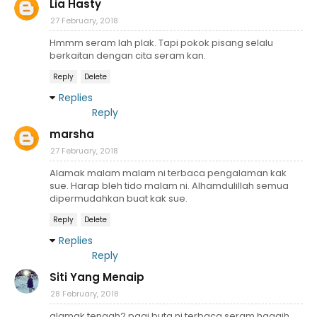
Lia Hasty
27 February, 2018
Hmmm seram lah plak. Tapi pokok pisang selalu
berkaitan dengan cita seram kan.
Reply
Delete
Replies
Reply
marsha
27 February, 2018
Alamak malam malam ni terbaca pengalaman kak
sue. Harap bleh tido malam ni. Alhamdulillah semua
dipermudahkan buat kak sue.
Reply
Delete
Replies
Reply
Siti Yang Menaip
28 February, 2018
alamak tengah2 pagi buta ni terbaca seram haaaih..