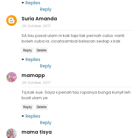
Replies
Reply
Suria Amanda
26 October, 2017
SA tau pasal ulam ni kak tapi tak pernah cuba..nanti
boleh cuba la..cicahsambal belacan sedap x kak
Reply
Delete
Replies
Reply
mamapp
26 October, 2017
Tq kak sue. Saya x penah tau rupanya bunga kunyit leh
buat ulam ye
Reply
Delete
Replies
Reply
mama tisya