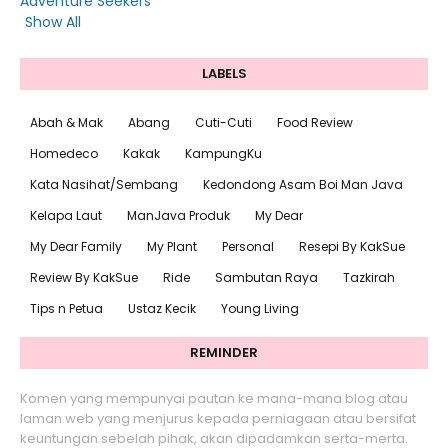
Adventure Seekers
Show All
LABELS
Abah & Mak
Abang
Cuti-Cuti
Food Review
Homedeco
Kakak
KampungKu
Kata Nasihat/Sembang
Kedondong Asam Boi Man Java
Kelapa Laut
ManJava Produk
My Dear
My Dear Family
My Plant
Personal
Resepi By KakSue
Review By KakSue
Ride
Sambutan Raya
Tazkirah
Tips n Petua
Ustaz Kecik
Young Living
REMINDER
Komen yang mempunyai pautan ke mana-mana blog atau
laman web yang menjurus kepada perniagaan atau bersifat
keuntungan sebelah pihak, akan dipadamkan serta-merta.