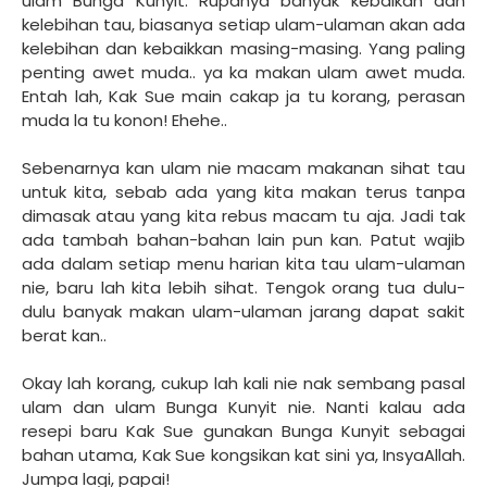
ulam Bunga Kunyit. Rupanya banyak kebaikan dan
kelebihan tau, biasanya setiap ulam-ulaman akan ada
kelebihan dan kebaikkan masing-masing. Yang paling
penting awet muda.. ya ka makan ulam awet muda.
Entah lah, Kak Sue main cakap ja tu korang, perasan
muda la tu konon! Ehehe..
Sebenarnya kan ulam nie macam makanan sihat tau
untuk kita, sebab ada yang kita makan terus tanpa
dimasak atau yang kita rebus macam tu aja. Jadi tak
ada tambah bahan-bahan lain pun kan. Patut wajib
ada dalam setiap menu harian kita tau ulam-ulaman
nie, baru lah kita lebih sihat. Tengok orang tua dulu-
dulu banyak makan ulam-ulaman jarang dapat sakit
berat kan..
Okay lah korang, cukup lah kali nie nak sembang pasal
ulam dan ulam Bunga Kunyit nie. Nanti kalau ada
resepi baru Kak Sue gunakan Bunga Kunyit sebagai
bahan utama, Kak Sue kongsikan kat sini ya, InsyaAllah.
Jumpa lagi, papai!