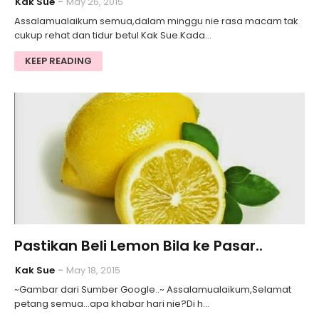
Kak Sue
May 26, 2015
Assalamualaikum semua,dalam minggu nie rasa macam tak
cukup rehat dan tidur betul Kak Sue.Kada…
KEEP READING
Pastikan Beli Lemon Bila ke Pasar..
Kak Sue
May 18, 2015
~Gambar dari Sumber Google..~ Assalamualaikum,Selamat
petang semua...apa khabar hari nie?Di h…