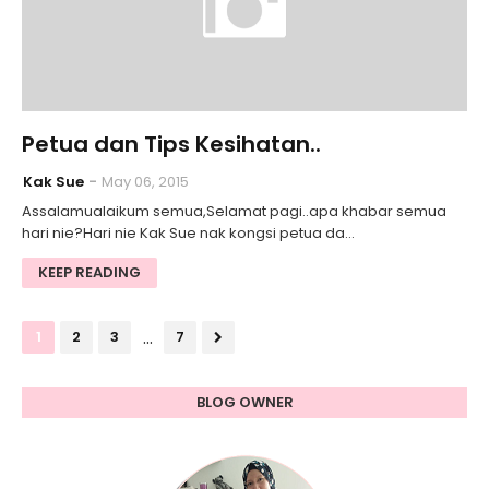
Petua dan Tips Kesihatan..
Kak Sue
May 06, 2015
Assalamualaikum semua,Selamat pagi..apa khabar semua
hari nie?Hari nie Kak Sue nak kongsi petua da…
KEEP READING
...
1
2
3
7
BLOG OWNER