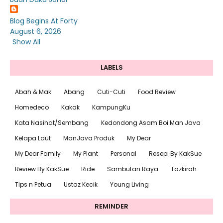
Blog Begins At Forty
August 6, 2026
Show All
LABELS
Abah & Mak
Abang
Cuti-Cuti
Food Review
Homedeco
Kakak
KampungKu
Kata Nasihat/Sembang
Kedondong Asam Boi Man Java
Kelapa Laut
ManJava Produk
My Dear
My Dear Family
My Plant
Personal
Resepi By KakSue
Review By KakSue
Ride
Sambutan Raya
Tazkirah
Tips n Petua
Ustaz Kecik
Young Living
REMINDER