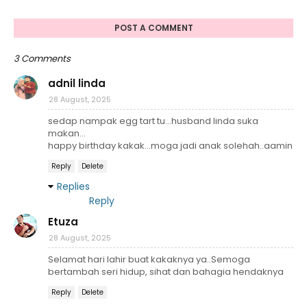
POST A COMMENT
3 Comments
adnil linda
28 August, 2025
sedap nampak egg tart tu...husband linda suka
makan...
happy birthday kakak...moga jadi anak solehah..aamin
Reply
Delete
Replies
Reply
Etuza
28 August, 2025
Selamat hari lahir buat kakaknya ya..Semoga
bertambah seri hidup, sihat dan bahagia hendaknya
Reply
Delete