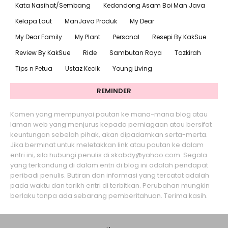
Kata Nasihat/Sembang
Kedondong Asam Boi Man Java
Kelapa Laut
ManJava Produk
My Dear
My Dear Family
My Plant
Personal
Resepi By KakSue
Review By KakSue
Ride
Sambutan Raya
Tazkirah
Tips n Petua
Ustaz Kecik
Young Living
REMINDER
Komen yang mempunyai pautan ke mana-mana blog atau
laman web yang menjurus kepada perniagaan atau bersifat
keuntungan sebelah pihak, akan dipadamkan serta-merta.
Jika berminat untuk meletakkan link atau pautan ke dalam
entri ini, sila hubungi penulis di skabdy@yahoo.com. Segala
yang terkandung di dalam entri di blog ini adalah pendapat
peribadi penulis. Butiran dan informasi yang tercatat adalah
pada waktu dan tarikh entri di terbitkan. Perubahan mungkin
berlaku tanpa ada sebarang pemberitahuan. Terima kasih.