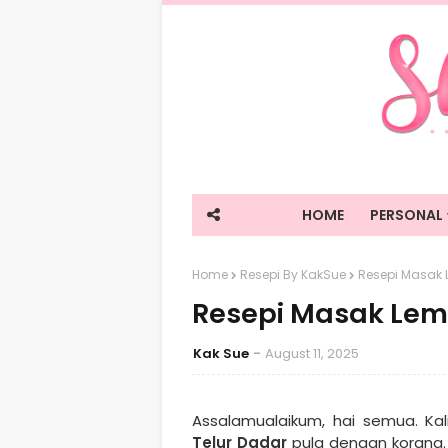
HOME
PERSONAL
Home
Resepi By KakSue
Resepi Masak 
Resepi Masak Lem
Kak Sue
August 11, 2025
Assalamualaikum, hai semua. Ka
Telur Dadar
pula dengan korang.