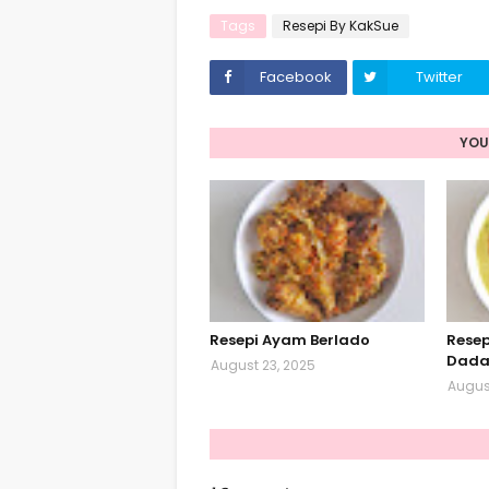
Tags
Resepi By KakSue
Facebook
Twitter
YOU
Resepi Ayam Berlado
Resep
Dada
August 23, 2025
August