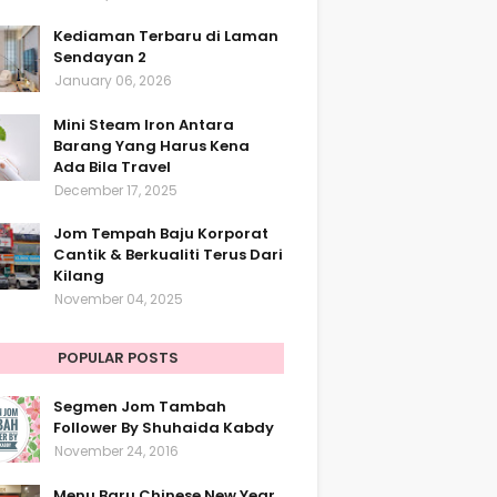
Kediaman Terbaru di Laman
Sendayan 2
January 06, 2026
Mini Steam Iron Antara
Barang Yang Harus Kena
Ada Bila Travel
December 17, 2025
Jom Tempah Baju Korporat
Cantik & Berkualiti Terus Dari
Kilang
November 04, 2025
POPULAR POSTS
Segmen Jom Tambah
Follower By Shuhaida Kabdy
November 24, 2016
Menu Baru Chinese New Year