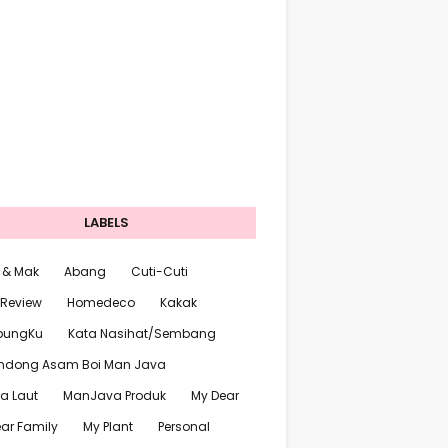
LABELS
 & Mak
Abang
Cuti-Cuti
 Review
Homedeco
Kakak
pungKu
Kata Nasihat/Sembang
ndong Asam Boi Man Java
a Laut
ManJava Produk
My Dear
ar Family
My Plant
Personal