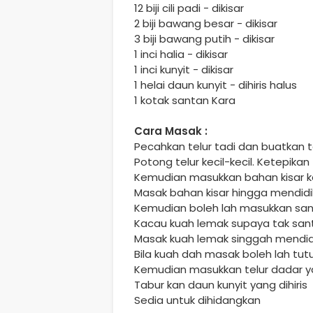
12 biji cili padi - dikisar
2 biji bawang besar - dikisar
3 biji bawang putih - dikisar
1 inci halia - dikisar
1 inci kunyit - dikisar
1 helai daun kunyit - dihiris halus
1 kotak santan Kara
Cara Masak :
Pecahkan telur tadi dan buatkan t
Potong telur kecil-kecil. Ketepikan
Kemudian masukkan bahan kisar k
Masak bahan kisar hingga mendid
Kemudian boleh lah masukkan sa
Kacau kuah lemak supaya tak sant
Masak kuah lemak singgah mendid
Bila kuah dah masak boleh lah tut
Kemudian masukkan telur dadar ya
Tabur kan daun kunyit yang dihiris
Sedia untuk dihidangkan