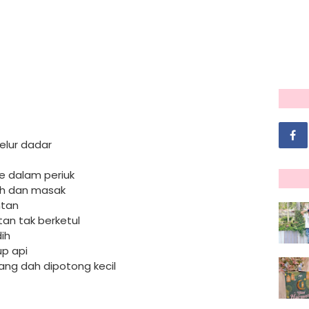
elur dadar
e dalam periuk
ih dan masak
ntan
an tak berketul
ih
up api
ng dah dipotong kecil