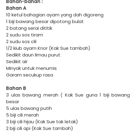
Bahan-bahan :
Bahan A
10 ketul bahagian ayam yang dah digoreng
1 biji bawang besar dipotong bulat
2 batang serai dititik
2 sudu sos tiram
2 sudu sos cili
1/2 kiub ayam Knor (Kak Sue tambah)
Sedikit daun limau purut
Sedikit air
Minyak untuk menumis
Garam secukup rasa
Bahan B
3 ulas bawang merah ( Kak Sue guna 1 biji bawang
besar
5 ulas bawang putih
5 biji cili merah
3 biji cili hijau (Kak Sue tak letak)
2 biji cili api (Kak Sue tambah)