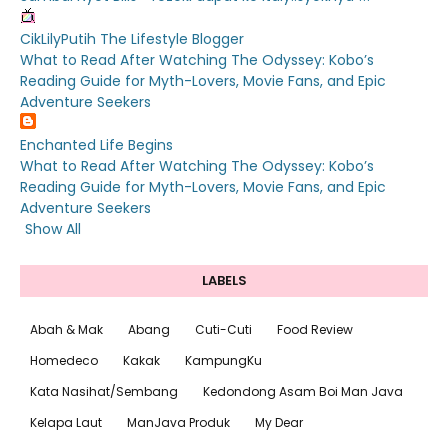
CikLilyPutih The Lifestyle Blogger
What to Read After Watching The Odyssey: Kobo’s
Reading Guide for Myth-Lovers, Movie Fans, and Epic
Adventure Seekers
Enchanted Life Begins
What to Read After Watching The Odyssey: Kobo’s
Reading Guide for Myth-Lovers, Movie Fans, and Epic
Adventure Seekers
Show All
LABELS
Abah & Mak
Abang
Cuti-Cuti
Food Review
Homedeco
Kakak
KampungKu
Kata Nasihat/Sembang
Kedondong Asam Boi Man Java
Kelapa Laut
ManJava Produk
My Dear