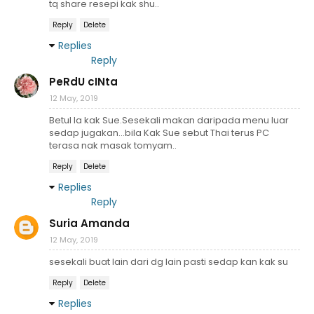
tq share resepi kak shu..
Reply
Delete
Replies
Reply
PeRdU cINta
12 May, 2019
Betul la kak Sue.Sesekali makan daripada menu luar
sedap jugakan...bila Kak Sue sebut Thai terus PC
terasa nak masak tomyam..
Reply
Delete
Replies
Reply
Suria Amanda
12 May, 2019
sesekali buat lain dari dg lain pasti sedap kan kak su
Reply
Delete
Replies