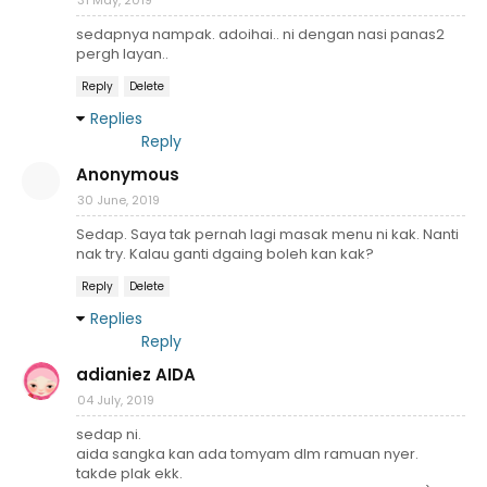
31 May, 2019
sedapnya nampak. adoihai.. ni dengan nasi panas2
pergh layan..
Reply
Delete
Replies
Reply
Anonymous
30 June, 2019
Sedap. Saya tak pernah lagi masak menu ni kak. Nanti
nak try. Kalau ganti dgaing boleh kan kak?
Reply
Delete
Replies
Reply
adianiez AIDA
04 July, 2019
sedap ni.
aida sangka kan ada tomyam dlm ramuan nyer.
takde plak ekk.